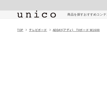
コンテンツにスキッ
プする
ご注文内容
商品を探す
おすすめコンテ
TOP
テレビボード
ADDAY(アディ) TVボード W1600