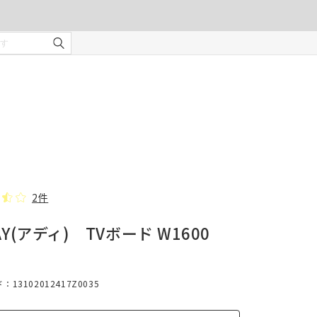
ご注文の前に注意事項を必ずご確認ください。
オーダーカーテンの注意事項
¥0
合計金額
（税込）
を使用
適度な
・安全
部分の
❻ オプション(任意)
。
タッセル(2本)
2件
AY(アディ) TVボード W1600
じま
13102012417Z0035
、スト
での縫
形態安定加工
んので