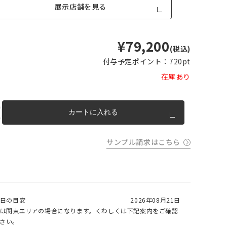
展示店舗を見る
¥79,200
(税込)
付与予定ポイント：
720pt
在庫あり
品が対
形態安定加工あり
形態安定加工なし
とはで
カートに入れる
形態安定加工について
ん。
サンプル請求はこちら
倍ヒ
チェーンウェイト加工
m毎
き
品が
日の目安
2026年08月21日
、形態
は関東エリアの場合になります。くわしくは下記案内をご確認
m以上
さい。
できま