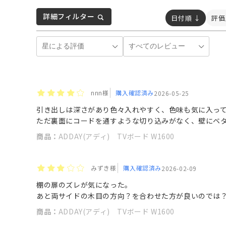
詳細フィルター
日付順 ↓
評価
nnn様
購入確認済み
2026-05-25
引き出しは深さがあり色々入れやすく、色味も気に入っ
ただ裏面にコードを通すような切り込みがなく、壁にベタ
商品：
ADDAY(アディ) TVボード W1600
みずき様
購入確認済み
2026-02-09
棚の扉のズレが気になった。
あと両サイドの木目の方向？を合わせた方が良いのでは
商品：
ADDAY(アディ) TVボード W1600