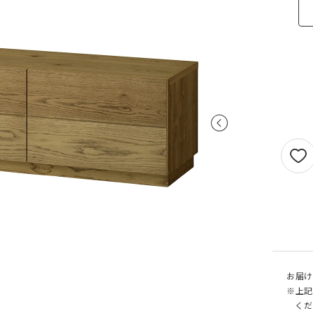
ご注意ください。
〜100cm
〜100cm
¥4,070
¥1,760
(税込)
(税込)
〜200cm
〜200cm
¥4,070
¥3,520
(税込)
(税込)
〜300cm
〜300cm
¥6,105
¥5,280
(税込)
(税込)
〜400cm
〜400cm
¥8,140
¥7,040
(税込)
(税込)
｢形態安定加工OK」マークが付いている商
料金（ストレート）
象となります。
チェーンウェイトオプションと併用するこ
仕上がり幅
金額
きません。
〜140cm
¥1,760
(税込)
丈が280cmを超える商品の加工はできませ
片開き1.5倍ヒダは幅400cmまで、片開き2
〜280cm
¥3,520
(税込)
ダは幅300cmまでとなります。
〜420cm
¥5,280
(税込)
仕上がり幅が400cmを超える場合は、100c
に+¥2,035となります。
〜560cm
¥7,040
(税込)
ストレートカーテンは対象外となります。
はぎ合わせ
片開き
両開
｢チェーンウェイト」マークが付いている商
お届け
対象サイズ
一部商品は、風合いや生地感を活かすため
対象となります。
※上記
安定加工に対応していません。
2倍ヒダ
76cm以上
152c
くだ
形態安定加工オプションと併用することは