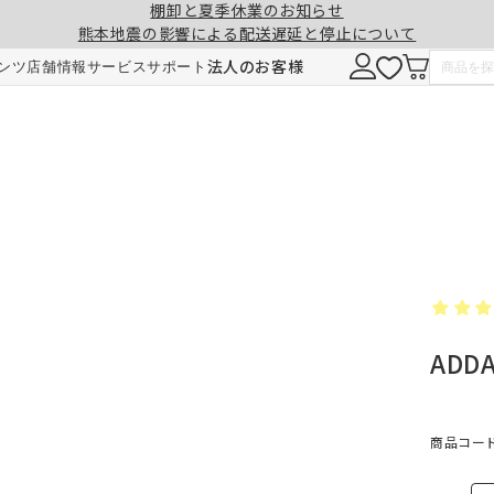
棚卸と夏季休業のお知らせ
熊本地震の影響による配送遅延と停止について
注意事項
一緒に購入する
法人のお客様
ンツ
店舗情報
サービス
サポート
形態安定加工
チェーンウェイト加工
ヒダ（ドレープ）の形を長時間キープ。薬剤
ひも状のおもりを縫い込むことで、裾全体に
せず、熱風でウェーブを施しているため安心
重みが加わり、ウェーブの美しさを表現。裾
です。3～5回洗濯しても効果が持続します。
折り返しがなくなり、すっきりとした印象に
ADD
ご注文は1cm単位で承ります。
仕上がりサイズには±1cm程度の誤差が生
す。
料金
料金（2倍ヒダ・1.5倍ヒダ）
商品コード：
1.5倍ヒダ・2倍ヒダ⇒幅50～100cmまで
レート⇒幅50～140cmまでは、片開き1枚
仕上がり幅
仕上がり幅
金額
金額
製となります。両開きでの製作はできませ