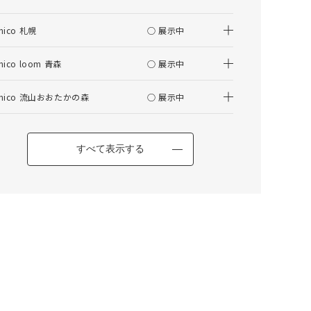
nico 札幌
○ 展示中
000
000
000
cm
cm
仕上がりサイズ
cm
nico loom 青森
○ 展示中
ADDAY(アディ) TVボード W1600
nico 流山おおたかの森
○ 展示中
採寸
仕上がり
サイズ
サイズ
幅
000cm
000cm
すべて表示する
調整する
丈
000cm
000cm
窓の形状によって、最適なサイズを自動計算しており
ます。ご希望の仕上がりサイズがございましたら、こ
ちらでご調整ください。
仕上がりサイズによってはぎ合わせが入る場合がござ
います。
幅(1.5倍/2倍のみ)、丈ともに、仕上がりサイズにプ
ラスで耳がつきます。