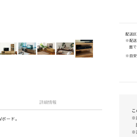
せん。
1.5倍ヒダ
101cm以上
202c
オプションがつけられる最大幅・最大丈は
ストレート
141cm以上
282c
の場合で以下の通りとなります。
1.5 倍ヒダ→最大幅…400cm / 最大丈…390
ストレート
131cm以上
262c
側面
倍ヒダ→最大幅…300cm / 最大丈…390cm
（天然素材）
配送区
ストレート→最大幅…500cm / 最大丈…390
※配送
仕上がり幅が1.5 倍ヒダ・2 倍ヒダで400c
面で
戻る
える場合は100cm毎に+¥1,760、ストレー
※目安
テンで560cmを超える場合は140cm 毎に+
¥1,760 となります。
詳細情報
こ
※
Vボード。
※