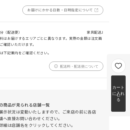
m以上
お届けにかかる日数・日時指定について
片開き
チェーンウェイトあり
チェーンウェイトなし
m以上
cm 2
m以上
チェーンウェイト加工について
分（配送便）
家具配送J
cm
料はお届けするエリアごとに異なります。実際の金額は注文画
m を超
ご確認いただけます。
トカー
は下記案内をご確認ください。
完成イメージ
配送料・配送便について
カート
に入れ
る
の商品が見られる店舗一覧
展示状況は変動いたしますので、ご来店の前に各店
舗へ直接お問い合わせください。
詳細は店舗名をクリックしてください。