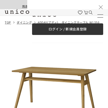
棚卸と夏季休業のお知らせ
コンテンツにスキッ
熊本地震の影響による配送遅延と停止について
プする
一緒に購入する
TOP
ダイニング
ADDAY(アディ) ダイニングテーブル W1350
ログイン / 新規会員登録
¥0
合計金額
（税込）
商品を探す
商品カテゴリー一覧
家具
カーテン
ラグ
ファブリック雑貨