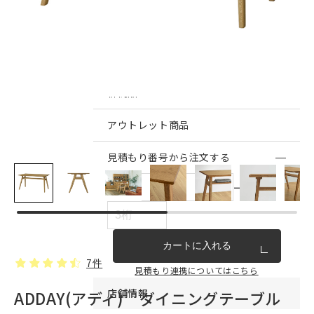
インテリア雑貨・その他
家具シリーズ一覧
新商品
アウトレット商品
見積もり番号から注文する
ー
カートに入れる
7件
見積もり連携についてはこちら
店舗情報
ADDAY(アディ) ダイニングテーブル