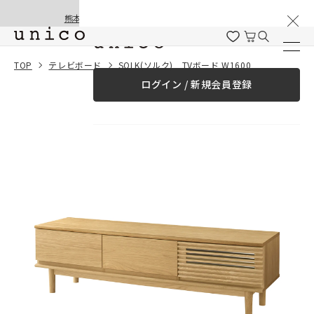
棚卸と夏季休業のお知らせ
コンテンツにスキッ
熊本地震の影響による配送遅延と停止について
プする
一緒に購入する
TOP
テレビボード
SOLK(ソルク) TVボード W1600
ログイン / 新規会員登録
¥0
合計金額
（税込）
商品を探す
商品カテゴリー一覧
家具
カーテン
ラグ
ファブリック雑貨