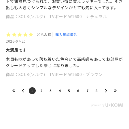
トで偶然見つけられて、お買い得に買えラッキーでした。引き
出しも大きくシンプルなデザインがとても気に入ってます。
商品：
SOLK(ソルク) TVボード W1600 - ナチュラル
どらみ様
購入確認済み
2026-07-20
大満足です
木目も味があって落ち着いた色合いで高級感もあってお部屋が
グレードアップした感じになりました。
商品：
SOLK(ソルク) TVボード W1600 - ブラウン
​1
​2
​3
​4
​5
​6
​7
​8