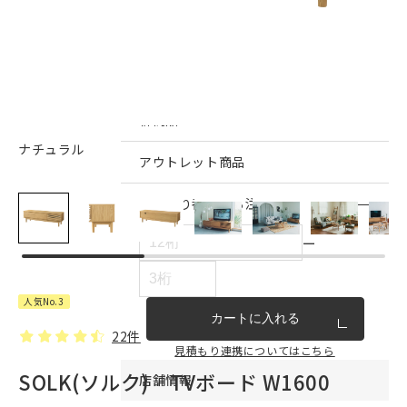
インテリア雑貨・その他
家具シリーズ一覧
新商品
ナチュラル
アウトレット商品
見積もり番号から注文する
ー
人気No.3
カートに入れる
22件
見積もり連携についてはこちら
SOLK(ソルク) TVボード W1600
店舗情報