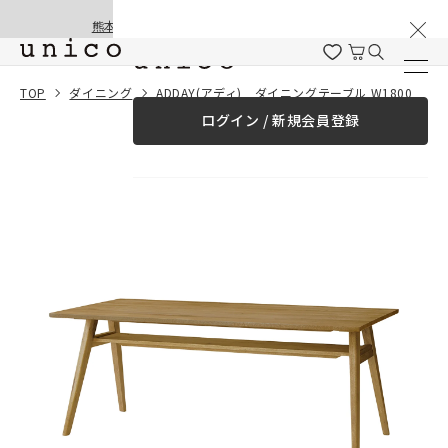
棚卸と夏季休業のお知らせ
コンテンツにスキッ
熊本地震の影響による配送遅延と停止について
プする
一緒に購入する
TOP
ダイニング
ADDAY(アディ) ダイニングテーブル W1800
ログイン / 新規会員登録
¥0
合計金額
（税込）
商品を探す
商品カテゴリー一覧
家具
カーテン
ラグ
ファブリック雑貨