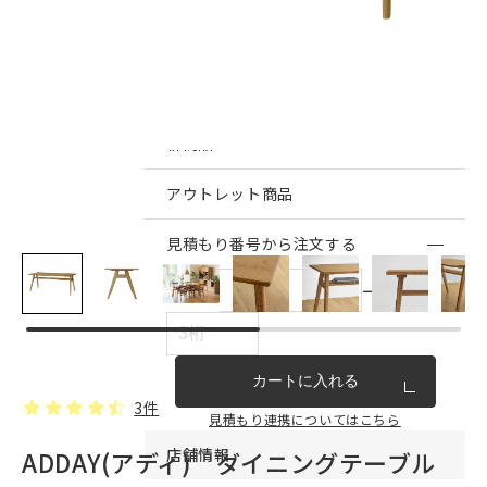
インテリア雑貨・その他
家具シリーズ一覧
新商品
アウトレット商品
見積もり番号から注文する
ー
カートに入れる
3件
見積もり連携についてはこちら
店舗情報
ADDAY(アディ) ダイニングテーブル