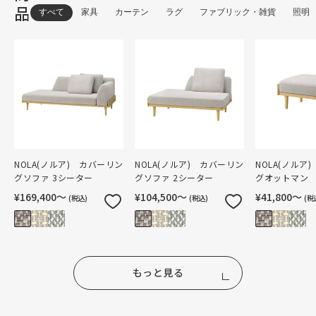
品
すべて
家具
カーテン
ラグ
ファブリック・雑貨
照明
NOLA(ノルア) カバーリン
NOLA(ノルア) カバーリン
NOLA(ノルア
グソファ 3シーター
グソファ 2シーター
グオットマン
¥169,400〜
¥104,500〜
¥41,800〜
(税込)
(税込)
(税
もっと見る