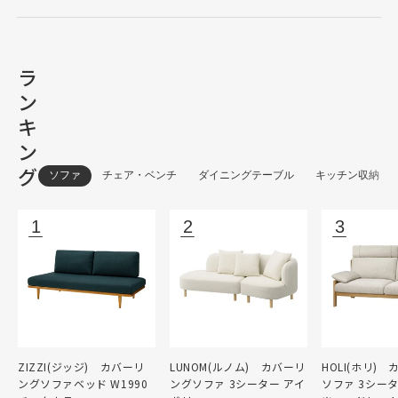
ラ
ン
キ
ン
グ
ソファ
チェア・ベンチ
ダイニングテーブル
キッチン収納
ZIZZI(ジッジ) カバーリ
LUNOM(ルノム) カバーリ
HOLI(ホリ)
ングソファベッド W1990
ングソファ 3シーター アイ
ソファ 3シー