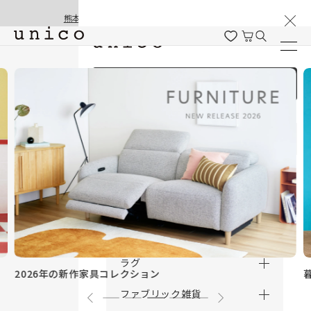
棚卸と夏季休業のお知らせ
コンテンツにスキッ
熊本地震の影響による配送遅延と停止について
プする
ログイン / 新規会員登録
商品を探す
商品カテゴリー一覧
家具
カーテン
ラグ
暮ら
2026年の新作家具コレクション
ファブリック雑貨