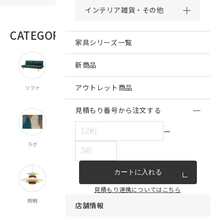
インテリア雑貨・その他
CATEGORY
商品カテゴリー
家具シリーズ一覧
新商品
アウトレット商品
ソファ
チェア・ベンチ
テーブル
ダイニング
キッチン収納
スツール
食器棚
見積もり番号から注文する
ー
ラグ
オーダー
既製カーテン
寝具
クッション
カーテン
マルチクロス
カートに入れる
見積もり連携についてはこちら
照明
時計
インテリア雑貨
キッチン雑貨
収納
店舗情報
食器
ランドリー