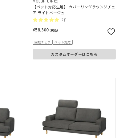
MOLBI(モルビ)
【ペット対応生地】 カバーリングラウンジチェ
ア ライトベージュ
2件
¥58,300
(税込)
回転チェア
ペット対応
カスタムオーダーはこちら