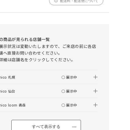
配送料・配送便について
000
000
000
cm
cm
仕上がりサイズ
cm
ADDAY(アディ) ローテーブル W1000
の商品が見られる店舗一覧
採寸
仕上がり
展示状況は変動いたしますので、ご来店の前に各店
サイズ
サイズ
舗へ直接お問い合わせください。
詳細は店舗名をクリックしてください。
幅
000cm
000cm
調整する
丈
000cm
000cm
nico 札幌
○ 展示中
窓の形状によって、最適なサイズを自動計算しており
ます。ご希望の仕上がりサイズがございましたら、こ
nico 仙台
○ 展示中
ちらでご調整ください。
仕上がりサイズによってはぎ合わせが入る場合がござ
nico loom 青森
○ 展示中
います。
幅(1.5倍/2倍のみ)、丈ともに、仕上がりサイズにプ
ラスで耳がつきます。
すべて表示する