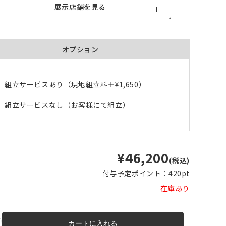
展示店舗を見る
オプション
組立サービスあり（現地組立料＋
¥1,650
）
品が対
形態安定加工あり
形態安定加工なし
組立サービスなし（お客様にて組立）
とはで
形態安定加工について
ん。
倍ヒ
チェーンウェイト加工
¥46,200
(税込)
m毎
付与予定ポイント：
420pt
在庫あり
き
品が
、形態
m以上
できま
カートに入れる