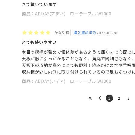
きて驚いています
商品：
ADDAY(アディ) ローテーブル W1000
かなや様
購入確認済み
2026-03-28
とても使いやすい
木目の模様が強めで個体差があるようで届くまで心配で
天板が服に引っかかることもなく、角丸で鋭利さもなく
天板下の収納が意外にとても便利！読みかけの本や手帳
収納板が少し内側に取り付けられているので足もぶつけ
商品：
ADDAY(アディ) ローテーブル W1000
​1
​2
​3