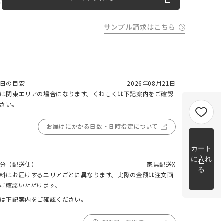
m以上
片開き
チェーンウェイトあり
チェーンウェイトなし
m以上
サンプル請求はこちら
cm 2
m以上
チェーンウェイト加工について
cm
m を超
日の目安
2026年08月21日
トカー
は関東エリアの場合になります。くわしくは下記案内をご確認
完成イメージ
さい。
お届けにかかる日数・日時指定について
カート
に入れ
分（配送便）
家具配送X
る
料はお届けするエリアごとに異なります。実際の金額は注文画
ご確認いただけます。
は下記案内をご確認ください。