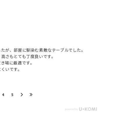
したが、部屋に馴染む素敵なテーブルでした。
、高さもとても丁度良いです。
置き場に最適です。
にくいです。
​4
​5