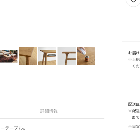
せん。
1.5倍ヒダ
101cm以上
202c
オプションがつけられる最大幅・最大丈は
ストレート
141cm以上
282c
の場合で以下の通りとなります。
1.5 倍ヒダ→最大幅…400cm / 最大丈…390
ストレート
131cm以上
262c
側面
倍ヒダ→最大幅…300cm / 最大丈…390cm
（天然素材）
ストレート→最大幅…500cm / 最大丈…390
仕上がり幅が1.5 倍ヒダ・2 倍ヒダで400c
戻る
お届け
える場合は100cm毎に+¥1,760、ストレー
※上記
テンで560cmを超える場合は140cm 毎に+
くだ
¥1,760 となります。
配送区
※配送
詳細情報
面で
※目安
ローテーブル。