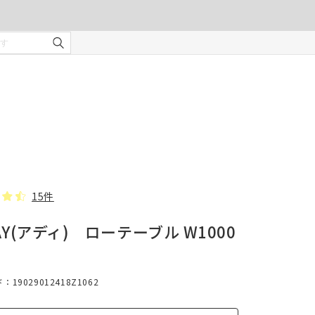
ご注文の前に注意事項を必ずご確認ください。
オーダーカーテンの注意事項
¥0
合計金額
（税込）
を使用
適度な
・安全
部分の
❻ オプション(任意)
。
タッセル(2本)
15件
AY(アディ) ローテーブル W1000
じま
19029012418Z1062
、スト
での縫
形態安定加工
んので