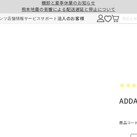
棚卸と夏季休業のお知らせ
熊本地震の影響による配送遅延と停止について
注意事項
一緒に購入する
法人のお客様
ンツ
店舗情報
サービス
サポート
形態安定加工
チェーンウェイト加工
ヒダ（ドレープ）の形を長時間キープ。薬剤
ひも状のおもりを縫い込むことで、裾全体に
せず、熱風でウェーブを施しているため安心
重みが加わり、ウェーブの美しさを表現。裾
です。3～5回洗濯しても効果が持続します。
折り返しがなくなり、すっきりとした印象に
ADD
ご注文は1cm単位で承ります。
仕上がりサイズには±1cm程度の誤差が生
す。
料金
料金（2倍ヒダ・1.5倍ヒダ）
商品コード：
1.5倍ヒダ・2倍ヒダ⇒幅50～100cmまで
レート⇒幅50～140cmまでは、片開き1枚
仕上がり幅
仕上がり幅
金額
金額
製となります。両開きでの製作はできませ