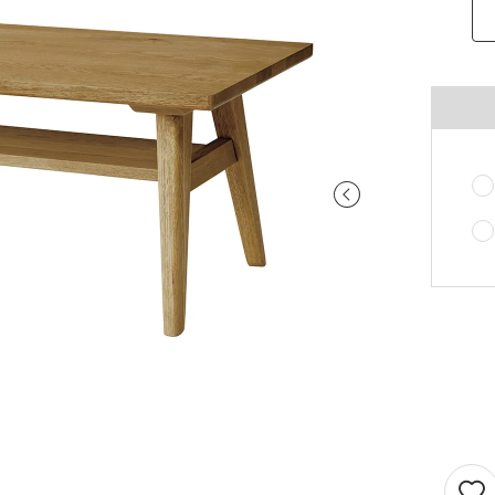
ご注意ください。
〜100cm
〜100cm
¥4,070
¥1,760
(税込)
(税込)
〜200cm
〜200cm
¥4,070
¥3,520
(税込)
(税込)
〜300cm
〜300cm
¥6,105
¥5,280
(税込)
(税込)
〜400cm
〜400cm
¥8,140
¥7,040
(税込)
(税込)
｢形態安定加工OK」マークが付いている商
料金（ストレート）
象となります。
チェーンウェイトオプションと併用するこ
仕上がり幅
金額
きません。
〜140cm
¥1,760
(税込)
丈が280cmを超える商品の加工はできませ
片開き1.5倍ヒダは幅400cmまで、片開き2
〜280cm
¥3,520
(税込)
ダは幅300cmまでとなります。
〜420cm
¥5,280
(税込)
仕上がり幅が400cmを超える場合は、100c
に+¥2,035となります。
〜560cm
¥7,040
(税込)
ストレートカーテンは対象外となります。
はぎ合わせ
片開き
両開
｢チェーンウェイト」マークが付いている商
対象サイズ
一部商品は、風合いや生地感を活かすため
対象となります。
安定加工に対応していません。
2倍ヒダ
76cm以上
152c
形態安定加工オプションと併用することは