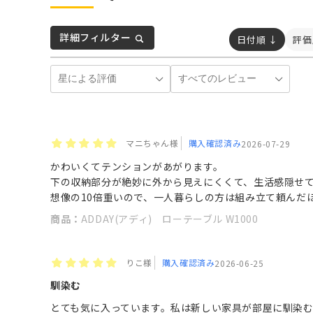
詳細フィルター
日付順 ↓
評価
マニちゃん様
購入確認済み
2026-07-29
かわいくてテンションがあがります。
下の収納部分が絶妙に外から見えにくくて、生活感隠せ
想像の10倍重いので、一人暮らしの方は組み立て頼んだ
商品：
ADDAY(アディ) ローテーブル W1000
りこ様
購入確認済み
2026-06-25
馴染む
とても気に入っています。私は新しい家具が部屋に馴染