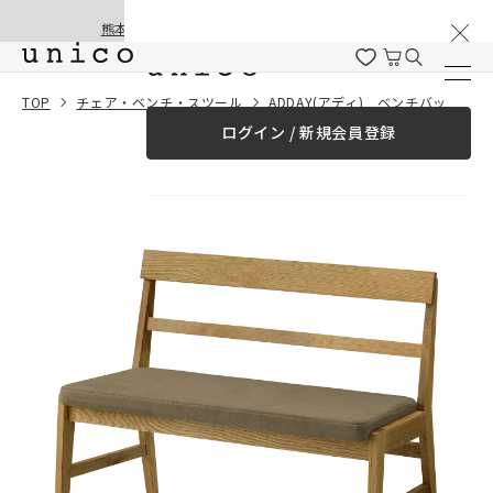
棚卸と夏季休業のお知らせ
コンテンツにスキッ
熊本地震の影響による配送遅延と停止について
プする
一緒に購入する
TOP
チェア・ベンチ・スツール
ADDAY(アディ) ベンチバックレスト
ログイン / 新規会員登録
¥0
合計金額
（税込）
商品を探す
商品カテゴリー一覧
家具
カーテン
ラグ
ファブリック雑貨