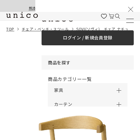
棚卸と夏季休業のお知らせ
コンテンツにスキッ
熊本地震の影響による配送遅延と停止について
プする
一緒に購入する
TOP
チェア・ベンチ・スツール
SOVI(ソヴィ) チェア ナチュラル
ログイン / 新規会員登録
¥0
合計金額
（税込）
商品を探す
商品カテゴリー一覧
家具
カーテン
ラグ
ファブリック雑貨