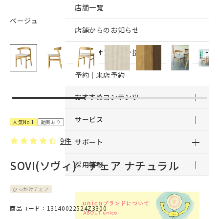
店舗一覧
ベージュ
店舗からのお知らせ
予約｜オンライン接客予約
予約｜来店予約
おすすめコンテンツ
サービス
人気No.1
動画あり
9件
サポート
SOVI(ソヴィ) チェア ナチュラル
採用情報
ひっかけチェア
商品コード：13140022524Z3300