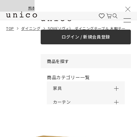
棚卸と夏季休業のお知らせ
コンテンツにスキッ
熊本地震の影響による配送遅延と停止について
プする
一緒に購入する
TOP
ダイニング
SOVI(ソヴィ) ダイニングテーブル 木脚テーパー
ログイン / 新規会員登録
¥0
合計金額
（税込）
商品を探す
商品カテゴリー一覧
家具
カーテン
ラグ
ファブリック雑貨