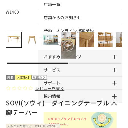
店舗一覧
W1400
店舗からのお知らせ
予約｜オンライン接客予約
予約｜来店予約
おすすめコンテンツ
サービス
新着
人気No.1
動画あり
サポート
レビューを書く
採用情報
SOVI(ソヴィ) ダイニングテーブル 木
脚テーパー
天板と脚が選べる
W1400～W2000