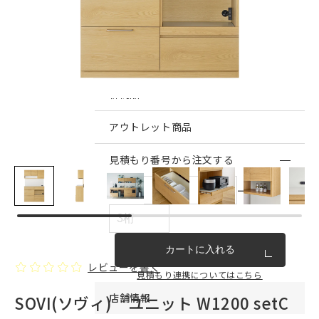
インテリア雑貨・その他
家具シリーズ一覧
新商品
アウトレット商品
見積もり番号から注文する
ー
カートに入れる
レビューを書く
見積もり連携についてはこちら
店舗情報
SOVI(ソヴィ) ユニット W1200 setC