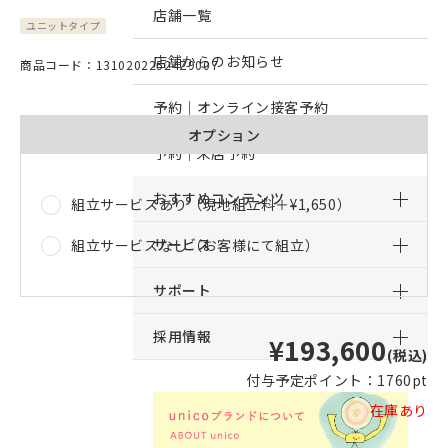
店舗一覧
ユニットタイプ
店舗からのお知らせ
商品コード：13102022524Z9007
予約｜オンライン接客予約
オプション
予約｜来店予約
おすすめコンテンツ
組立サービスあり（現地組立料＋
¥1,650
）
サービス
組立サービスなし（お客様にて組立）
サポート
採用情報
¥193,600
(税込)
付与予定ポイント：
1760pt
在庫あり