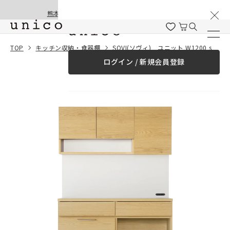
棚卸と夏季休業のお知らせ
コンテンツにスキッ
熊本地震の影響による配送遅延と停止について
プする
一緒に購入する
TOP
キッチン収納・食器棚
SOVI(ソヴィ) ユニット W1200 setC
ログイン / 新規会員登録
¥0
合計金額
（税込）
商品を探す
商品カテゴリー一覧
家具
カーテン
ラグ
ファブリック雑貨