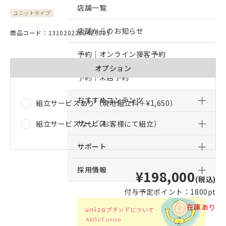
店舗一覧
ユニットタイプ
店舗からのお知らせ
商品コード：13102022524Z9005
予約｜オンライン接客予約
オプション
予約｜来店予約
おすすめコンテンツ
組立サービスあり（現地組立料＋
¥1,650
）
サービス
組立サービスなし（お客様にて組立）
サポート
採用情報
¥198,000
(税込)
付与予定ポイント：
1800pt
在庫あり