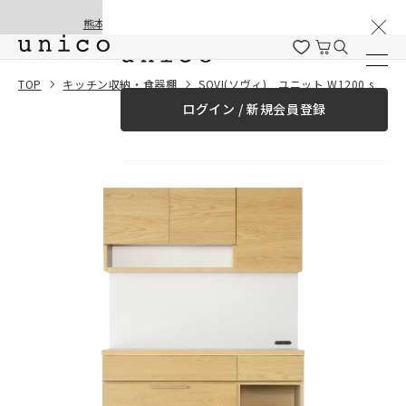
棚卸と夏季休業のお知らせ
コンテンツにスキッ
熊本地震の影響による配送遅延と停止について
プする
一緒に購入する
TOP
キッチン収納・食器棚
SOVI(ソヴィ) ユニット W1200 setA
ログイン / 新規会員登録
¥0
合計金額
（税込）
商品を探す
商品カテゴリー一覧
家具
カーテン
ラグ
ファブリック雑貨