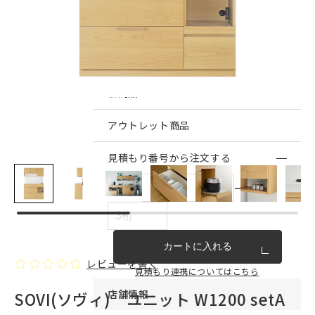
インテリア雑貨・その他
家具シリーズ一覧
新商品
アウトレット商品
見積もり番号から注文する
ー
カートに入れる
レビューを書く
見積もり連携についてはこちら
店舗情報
SOVI(ソヴィ) ユニット W1200 setA