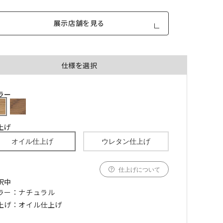
展示店舗を見る
仕様を選択
品が対
形態安定加工あり
形態安定加工なし
ラー
とはで
形態安定加工について
上げ
ん。
倍ヒ
オイル仕上げ
ウレタン仕上げ
チェーンウェイト加工
m毎
仕上げについて
択中
ラー：ナチュラル
き
品が
、形態
上げ：オイル仕上げ
m以上
できま