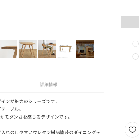
せん。
1.5倍ヒダ
101cm以上
202c
オプションがつけられる最大幅・最大丈は
ストレート
141cm以上
282c
の場合で以下の通りとなります。
1.5 倍ヒダ→最大幅…400cm / 最大丈…390
ストレート
131cm以上
262c
側面
倍ヒダ→最大幅…300cm / 最大丈…390cm
（天然素材）
ストレート→最大幅…500cm / 最大丈…390
仕上がり幅が1.5 倍ヒダ・2 倍ヒダで400c
戻る
える場合は100cm毎に+¥1,760、ストレー
テンで560cmを超える場合は140cm 毎に+
¥1,760 となります。
詳細情報
ザインが魅力のシリーズです。
グテーブル。
こかモダンさを感じるデザインです。
手入れのしやすいウレタン樹脂塗装のダイニングテ