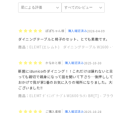
ぽぽちゃん様
購入確認済み
2026-04-09
ダイニングテーブルと椅子のセット、とても素敵です。
商品：
ELEMT(エレムト) ダイニングテーブル W1600 
かなおと様
購入確認済み
2025-10-30
新居にはunicoのダイニング！！これだけは譲れない
っても親切で親身になって話を聞いて下さり…後押しして
おかげで我が家1番のお気に入りの場所になりました。大事
ございました‼︎
商品：
ELEMT ﾀﾞｲﾆﾝｸﾞﾃｰﾌﾞﾙ W1600 ｳﾚﾀﾝ BR[T] -
ご購入者様
購入確認済み
2025-10-28