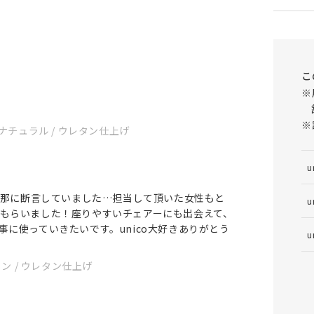
こ
※
※
- ナチュラル / ウレタン仕上げ
u
と旦那に断言していました…担当して頂いた女性もと
u
もらいました！座りやすいチェアーにも出会えて、
に使っていきたいです。unico大好きありがとう
u
 ブラウン / ウレタン仕上げ