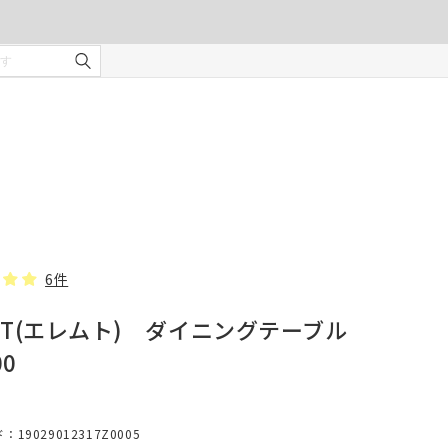
ご注文の前に注意事項を必ずご確認ください。
オーダーカーテンの注意事項
¥0
合計金額
（税込）
を使用
適度な
・安全
部分の
❻ オプション(任意)
。
タッセル(2本)
6件
MT(エレムト) ダイニングテーブル
じま
00
、スト
での縫
形態安定加工
19029012317Z0005
んので