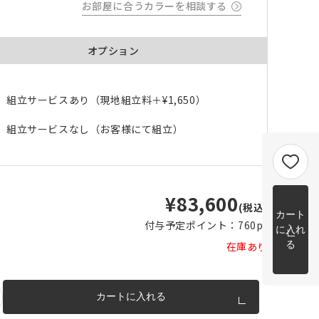
お部屋に合うカラーを相談する
m以上
片開き
チェーンウェイトあり
チェーンウェイトなし
m以上
オプション
cm 2
m以上
チェーンウェイト加工について
cm
組立サービスあり（現地組立料＋
¥1,650
）
m を超
トカー
組立サービスなし（お客様にて組立）
完成イメージ
¥83,600
(税込)
カート
付与予定ポイント：
760pt
に入れ
る
在庫あり
カートに入れる