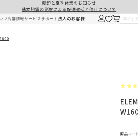
棚卸と夏季休業のお知らせ
熊本地震の影響による配送遅延と停止について
注意事項
一緒に購入する
法人のお客様
ンツ
店舗情報
サービス
サポート
形態安定加工
チェーンウェイト加工
600
ヒダ（ドレープ）の形を長時間キープ。薬剤
ひも状のおもりを縫い込むことで、裾全体に
せず、熱風でウェーブを施しているため安心
重みが加わり、ウェーブの美しさを表現。裾
です。3～5回洗濯しても効果が持続します。
折り返しがなくなり、すっきりとした印象に
ELE
ご注文は1cm単位で承ります。
仕上がりサイズには±1cm程度の誤差が生
W16
す。
料金
料金（2倍ヒダ・1.5倍ヒダ）
1.5倍ヒダ・2倍ヒダ⇒幅50～100cmまで
レート⇒幅50～140cmまでは、片開き1枚
商品コード：
仕上がり幅
仕上がり幅
金額
金額
製となります。両開きでの製作はできませ