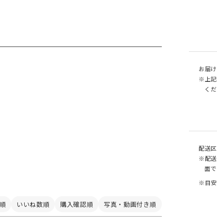
お届け
※上記
くだ
配送区
※配送
面で
※目安
順
いいね数順
購入確認順
写真・動画付き順