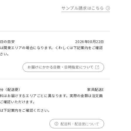
サンプル請求はこちら
000
000
000
cm
cm
仕上がりサイズ
cm
ELEMT(エレムト) ダイニングテーブル
W1600
日の目安
2026年08月22日
は関東エリアの場合になります。くわしくは下記案内をご確認
採寸
仕上がり
さい。
サイズ
サイズ
幅
000cm
000cm
お届けにかかる日数・日時指定について
調整する
丈
000cm
000cm
分（配送便）
家具配送E
窓の形状によって、最適なサイズを自動計算しており
料はお届けするエリアごとに異なります。実際の金額は注文画
ます。ご希望の仕上がりサイズがございましたら、こ
ご確認いただけます。
ちらでご調整ください。
仕上がりサイズによってはぎ合わせが入る場合がござ
は下記案内をご確認ください。
います。
幅(1.5倍/2倍のみ)、丈ともに、仕上がりサイズにプ
配送料・配送便について
ラスで耳がつきます。