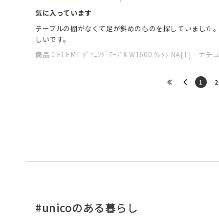
気に入っています
テーブルの棚がなくて足が斜めのものを探していました
しいです。
商品：
ELEMT ﾀﾞｲﾆﾝｸﾞﾃｰﾌﾞﾙ W1600 ｳﾚﾀﾝ NA[T] 
​1
​2
#unicoのある暮らし