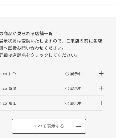
仕上がりサイズの算出について
はぎ合わせについて
の商品が見られる店舗一覧
その他の項目
展示状況は変動いたしますので、ご来店の前に各店
舗へ直接お問い合わせください。
ELEMT(エレムト) ダイニングテーブル
詳細は店舗名をクリックしてください。
W1600
nico 仙台
○ 展示中
nico 新潟
○ 展示中
カートに入れる
nico 堀江
○ 展示中
すべて表示する