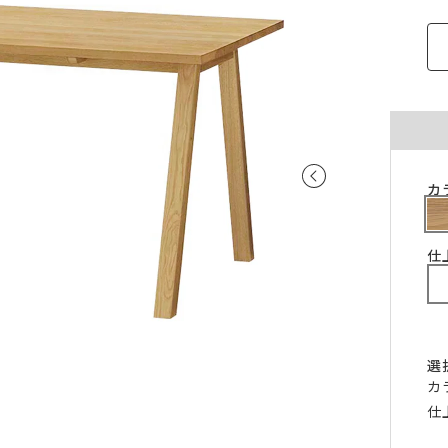
ご注意ください。
〜100cm
〜100cm
¥4,070
¥1,760
(税込)
(税込)
〜200cm
〜200cm
¥4,070
¥3,520
(税込)
(税込)
〜300cm
〜300cm
¥6,105
¥5,280
(税込)
(税込)
〜400cm
〜400cm
¥8,140
¥7,040
(税込)
(税込)
｢形態安定加工OK」マークが付いている商
料金（ストレート）
カ
象となります。
チェーンウェイトオプションと併用するこ
仕上がり幅
金額
きません。
〜140cm
¥1,760
仕
(税込)
丈が280cmを超える商品の加工はできませ
片開き1.5倍ヒダは幅400cmまで、片開き2
〜280cm
¥3,520
(税込)
ダは幅300cmまでとなります。
〜420cm
¥5,280
(税込)
仕上がり幅が400cmを超える場合は、100c
に+¥2,035となります。
〜560cm
¥7,040
(税込)
選
ストレートカーテンは対象外となります。
カ
はぎ合わせ
片開き
両開
｢チェーンウェイト」マークが付いている商
対象サイズ
一部商品は、風合いや生地感を活かすため
仕
対象となります。
安定加工に対応していません。
2倍ヒダ
76cm以上
152c
形態安定加工オプションと併用することは