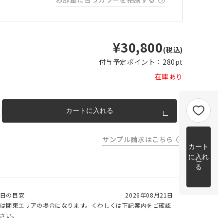
m以上
片開き
チェーンウェイトあり
チェーンウェイトなし
m以上
cm 2
¥30,800
m以上
ナット/ベージュ
チェーンウェイト加工について
(税込)
cm
付与予定ポイント：
280pt
m を超
在庫あり
トカー
完成イメージ
カートに入れる
サンプル請求はこちら
カート
に入れ
る
日の目安
2026年08月21日
は関東エリアの場合になります。くわしくは下記案内をご確認
さい。