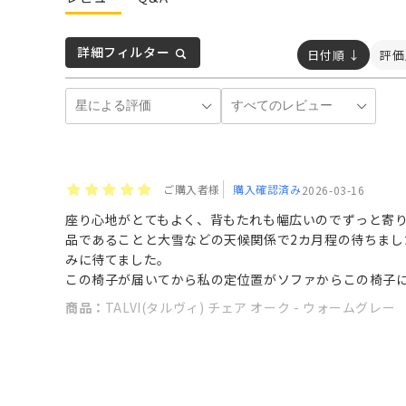
詳細フィルター
日付順 ↓
評価
ご購入者様
購入確認済み
2026-03-16
座り心地がとてもよく、背もたれも幅広いのでずっと寄
品であることと大雪などの天候関係で2カ月程の待ちま
みに待てました。
この椅子が届いてから私の定位置がソファからこの椅子
商品：
TALVI(タルヴィ) チェア オーク - ウォームグレー