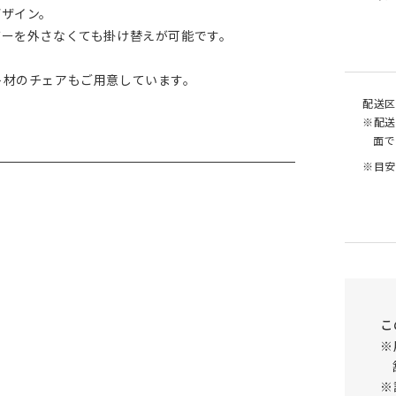
デザイン。
バーを外さなくても掛け替えが可能です。
ト材のチェアもご用意しています。
配送区
※配送
面で
※目安
こ
※
※