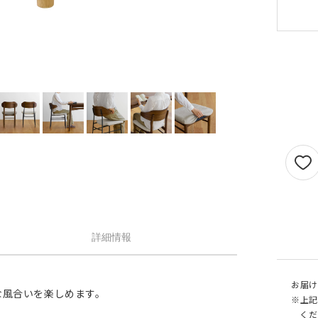
せん。
1.5倍ヒダ
101cm以上
202c
オプションがつけられる最大幅・最大丈は
ストレート
141cm以上
282c
の場合で以下の通りとなります。
1.5 倍ヒダ→最大幅…400cm / 最大丈…390
ストレート
131cm以上
262c
側面：ウォール
倍ヒダ→最大幅…300cm / 最大丈…390cm
（天然素材）
ストレート→最大幅…500cm / 最大丈…390
仕上がり幅が1.5 倍ヒダ・2 倍ヒダで400c
戻る
える場合は100cm毎に+¥1,760、ストレー
テンで560cmを超える場合は140cm 毎に+
¥1,760 となります。
詳細情報
お届け
な風合いを楽しめます。
※上記
くだ