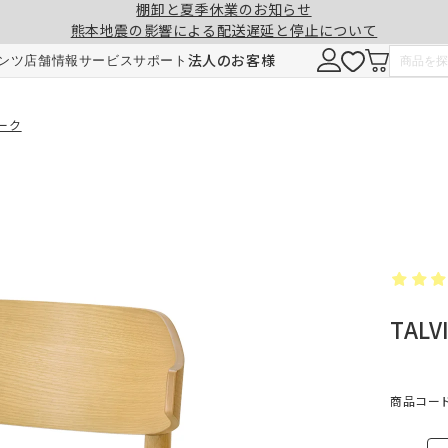
棚卸と夏季休業のお知らせ
熊本地震の影響による配送遅延と停止について
注意事項
一緒に購入する
法人のお客様
ンツ
店舗情報
サービス
サポート
形態安定加工
チェーンウェイト加工
オーク
ヒダ（ドレープ）の形を長時間キープ。薬剤
ひも状のおもりを縫い込むことで、裾全体に
せず、熱風でウェーブを施しているため安心
重みが加わり、ウェーブの美しさを表現。裾
です。3～5回洗濯しても効果が持続します。
折り返しがなくなり、すっきりとした印象に
TAL
ご注文は1cm単位で承ります。
仕上がりサイズには±1cm程度の誤差が生
す。
料金
料金（2倍ヒダ・1.5倍ヒダ）
商品コード：
1.5倍ヒダ・2倍ヒダ⇒幅50～100cmまで
レート⇒幅50～140cmまでは、片開き1枚
仕上がり幅
仕上がり幅
金額
金額
製となります。両開きでの製作はできませ