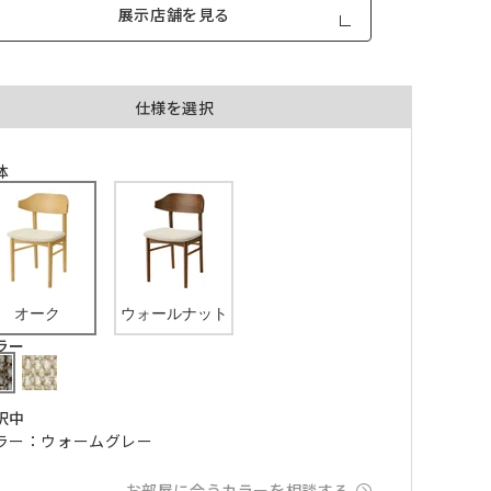
展示店舗を見る
仕様を選択
体
品が対
形態安定加工あり
形態安定加工なし
とはで
形態安定加工について
ん。
倍ヒ
オーク
ウォールナット
チェーンウェイト加工
ラー
m毎
択中
き
品が
ラー：ウォームグレー
、形態
m以上
できま
お部屋に合うカラーを相談する