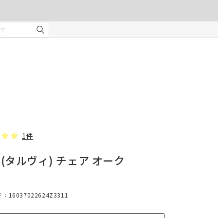
ご注文の前に注意事項を必ずご確認ください。
オーダーカーテンの注意事項
¥0
合計金額
（税込）
を使用
適度な
・安全
部分の
❻ オプション(任意)
。
タッセル(2本)
1件
VI(タルヴィ) チェア オーク
じま
16037022624Z3311
、スト
での縫
形態安定加工
んので