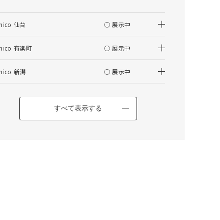
仕上がりサイズの算出について
nico 仙台
○ 展示中
はぎ合わせについて
その他の項目
nico 有楽町
○ 展示中
nico 新潟
○ 展示中
TALVI(タルヴィ) チェア オーク
すべて表示する
カートに入れる