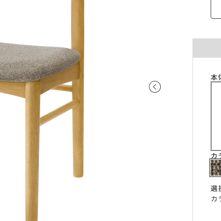
ご注意ください。
〜100cm
〜100cm
¥4,070
¥1,760
(税込)
(税込)
〜200cm
〜200cm
¥4,070
¥3,520
(税込)
(税込)
〜300cm
〜300cm
¥6,105
¥5,280
(税込)
(税込)
〜400cm
〜400cm
¥8,140
¥7,040
(税込)
(税込)
本
｢形態安定加工OK」マークが付いている商
料金（ストレート）
象となります。
チェーンウェイトオプションと併用するこ
仕上がり幅
金額
きません。
〜140cm
¥1,760
(税込)
丈が280cmを超える商品の加工はできませ
片開き1.5倍ヒダは幅400cmまで、片開き2
〜280cm
¥3,520
(税込)
ダは幅300cmまでとなります。
カ
〜420cm
¥5,280
(税込)
仕上がり幅が400cmを超える場合は、100c
に+¥2,035となります。
〜560cm
¥7,040
(税込)
ストレートカーテンは対象外となります。
選
はぎ合わせ
片開き
両開
｢チェーンウェイト」マークが付いている商
対象サイズ
カ
一部商品は、風合いや生地感を活かすため
対象となります。
安定加工に対応していません。
2倍ヒダ
76cm以上
152c
形態安定加工オプションと併用することは