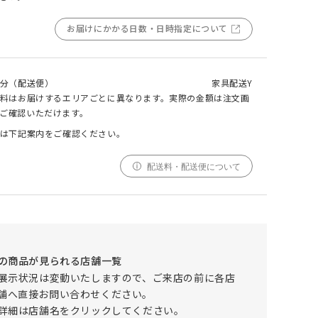
お届けにかかる日数・日時指定について
000
000
000
cm
cm
仕上がりサイズ
cm
TALVI(タルヴィ) チェア オーク
分（配送便）
家具配送Y
料はお届けするエリアごとに異なります。実際の金額は注文画
採寸
仕上がり
ご確認いただけます。
サイズ
サイズ
は下記案内をご確認ください。
幅
000cm
000cm
調整する
配送料・配送便について
丈
000cm
000cm
窓の形状によって、最適なサイズを自動計算しており
ます。ご希望の仕上がりサイズがございましたら、こ
ちらでご調整ください。
仕上がりサイズによってはぎ合わせが入る場合がござ
の商品が見られる店舗一覧
います。
展示状況は変動いたしますので、ご来店の前に各店
幅(1.5倍/2倍のみ)、丈ともに、仕上がりサイズにプ
舗へ直接お問い合わせください。
ラスで耳がつきます。
詳細は店舗名をクリックしてください。