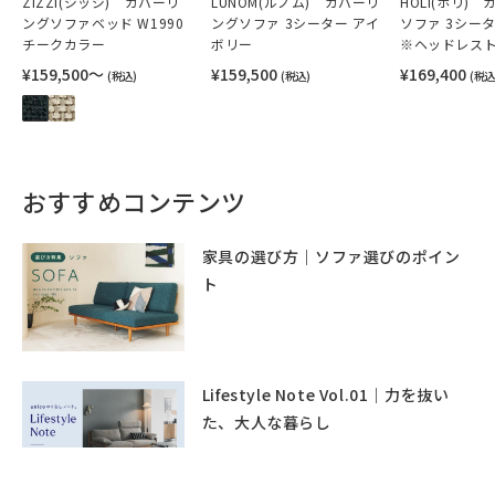
ZIZZI(ジッジ) カバーリ
LUNOM(ルノム) カバーリ
HOLI(ホリ)
ングソファベッド W1990
ングソファ 3シーター アイ
ソファ 3シー
チークカラー
ボリー
※ヘッドレス
¥159,500〜
¥159,500
¥169,400
(税込)
(税込)
(税込
おすすめコンテンツ
家具の選び方｜ソファ選びのポイン
ト
Lifestyle Note Vol.01｜力を抜い
た、大人な暮らし