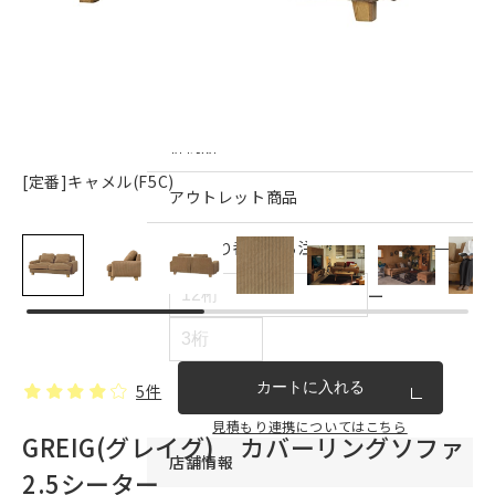
インテリア雑貨・その他
家具シリーズ一覧
新商品
[定番]キャメル(F5C)
アウトレット商品
見積もり番号から注文する
ー
カートに入れる
5件
見積もり連携についてはこちら
GREIG(グレイグ) カバーリングソファ
店舗情報
2.5シーター