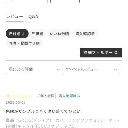
レビュー
Q&A
日付順 ↓
評価順
いいね数順
購入確認順
写真・動画付き順
詳細フィルター
ご購入者様
購入確認済み
2026-05-02
色味がサンプルと全く違い薄くてひどい。
商品：
GREIG(グレイグ) カバーリングソファ 2.5シーター -
[定番]キャメル(F5C)/ファブリックC