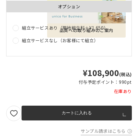
オプション
組立サービスあり（現地組立料＋
¥1,650
）
品質への取り組みのご案内
組立サービスなし（お客様にて組立）
¥108,900
(税込)
付与予定ポイント：
990pt
在庫あり
カートに入れる
サンプル請求はこちら