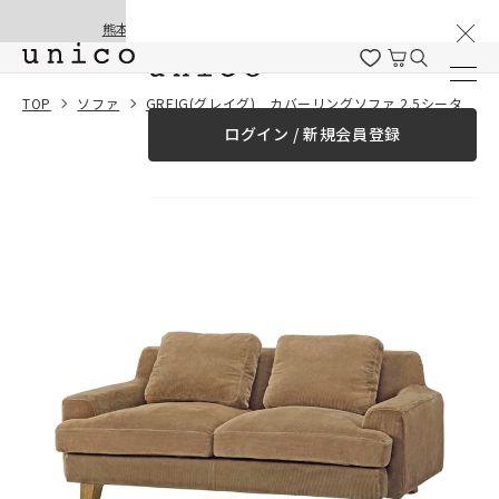
棚卸と夏季休業のお知らせ
コンテンツにスキッ
熊本地震の影響による配送遅延と停止について
プする
一緒に購入する
TOP
ソファ
GREIG(グレイグ) カバーリングソファ 2.5シーター
ログイン / 新規会員登録
¥0
合計金額
（税込）
商品を探す
商品カテゴリー一覧
家具
カーテン
ラグ
ファブリック雑貨