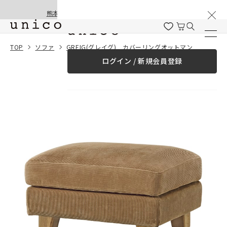
棚卸と夏季休業のお知らせ
コンテンツにスキッ
熊本地震の影響による配送遅延と停止について
プする
一緒に購入する
TOP
ソファ
GREIG(グレイグ) カバーリングオットマン
ログイン / 新規会員登録
¥0
合計金額
（税込）
商品を探す
商品カテゴリー一覧
家具
カーテン
ラグ
ファブリック雑貨