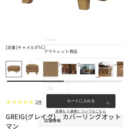
インテリア雑貨・その他
家具シリーズ一覧
新商品
[定番]キャメル(F5C)
アウトレット商品
見積もり番号から注文する
ー
カートに入れる
3件
見積もり連携についてはこちら
GREIG(グレイグ) カバーリングオット
店舗情報
マン