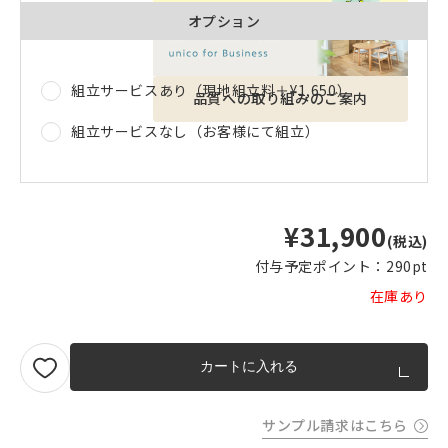
オプション
組立サービスあり（現地組立料＋
¥1,650
）
品質への取り組みのご案内
組立サービスなし（お客様にて組立）
¥31,900
(税込)
付与予定ポイント：
290pt
在庫あり
カートに入れる
サンプル請求はこちら