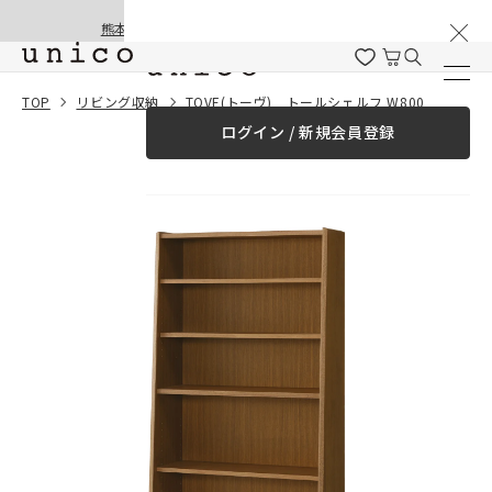
棚卸と夏季休業のお知らせ
コンテンツにスキッ
熊本地震の影響による配送遅延と停止について
プする
一緒に購入する
TOP
リビング収納
TOVE(トーヴ) トールシェルフ W800
ログイン / 新規会員登録
¥0
合計金額
（税込）
商品を探す
商品カテゴリー一覧
家具
カーテン
ラグ
ファブリック雑貨