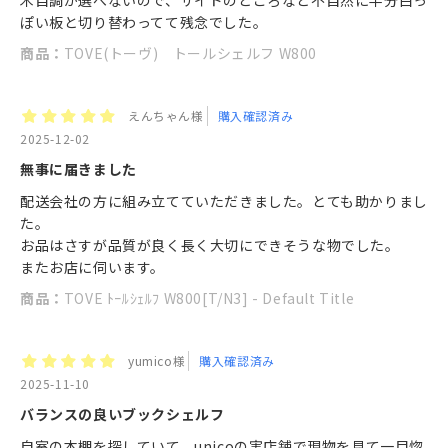
木目調が選べないので、サイドのところなど不自然に半分白っ
ぽい板と切り替わってて残念でした。
商品：
TOVE(トーヴ) トールシェルフ W800
えんちゃん様
購入確認済み
2025-12-02
無事に届きました
配送会社の方に組み立てていただきました。とても助かりまし
た。
お品はさすが品質が良く長く大切にできそうな物でした。
またお店に伺います。
商品：
TOVE ﾄｰﾙｼｪﾙﾌ W800[T/N3] - Default Title
yumico様
購入確認済み
2025-11-10
バランスの良いブックシェルフ
自室の本棚を探していて、unicoの実店舗で現物を見て一目惚