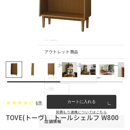
インテリア雑貨・その他
家具シリーズ一覧
新商品
アウトレット商品
見積もり番号から注文する
ー
カートに入れる
6件
見積もり連携についてはこちら
TOVE(トーヴ) トールシェルフ W800
店舗情報