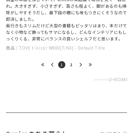
れ。大きすぎず、小さすぎず、高さも程よく、脚があるのも掃
除がしやすそうだし、最下段の棚にも埃もつきにくそうなので
即決しました。
奥行きもスリムだけど大型の書籍もピッタリはまり、本だけで
なく小物など飾ってもサマになるし、どんなインテリアにもし
っくりくる、非常にバランスの良いシェルフだと思います。
商品：
TOVE ﾄｰﾙｼｪﾙﾌ W800[T/N3] - Default Title
​1
​2