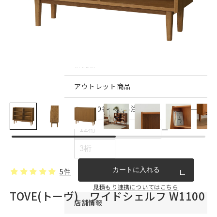
インテリア雑貨・その他
家具シリーズ一覧
新商品
アウトレット商品
見積もり番号から注文する
ー
カートに入れる
5件
見積もり連携についてはこちら
TOVE(トーヴ) ワイドシェルフ W1100
店舗情報