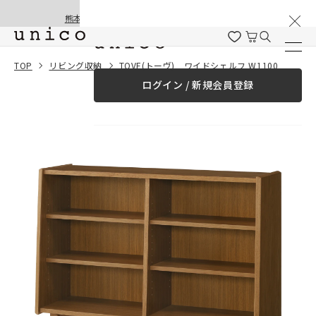
棚卸と夏季休業のお知らせ
コンテンツにスキッ
熊本地震の影響による配送遅延と停止について
プする
一緒に購入する
TOP
リビング収納
TOVE(トーヴ) ワイドシェルフ W1100
ログイン / 新規会員登録
¥0
合計金額
（税込）
商品を探す
商品カテゴリー一覧
家具
カーテン
ラグ
ファブリック雑貨