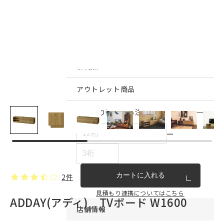
インテリア雑貨・その他
家具シリーズ一覧
新商品
アウトレット商品
見積もり番号から注文する
ー
カートに入れる
2件
見積もり連携についてはこちら
ADDAY(アディ) TVボード W1600
店舗情報