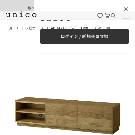
棚卸と夏季休業のお知らせ
コンテンツにスキッ
熊本地震の影響による配送遅延と停止について
プする
一緒に購入する
TOP
テレビボード
ADDAY(アディ) TVボード W1600
ログイン / 新規会員登録
¥0
合計金額
（税込）
商品を探す
商品カテゴリー一覧
家具
カーテン
ラグ
ファブリック雑貨