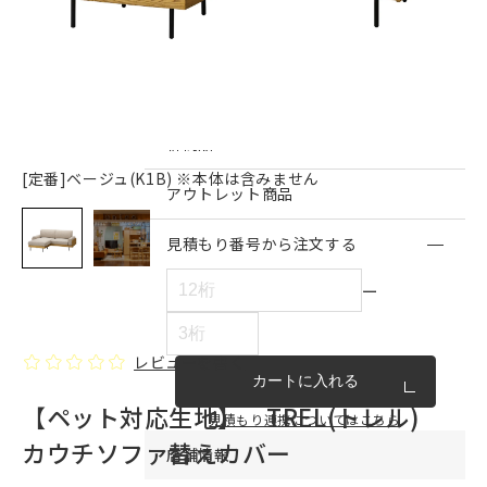
インテリア雑貨・その他
家具シリーズ一覧
新商品
[定番]ベージュ(K1B) ※本体は含みません
アウトレット商品
見積もり番号から注文する
ー
レビューを書く
カートに入れる
【ペット対応生地】 TREL(トレル)
見積もり連携についてはこちら
カウチソファ替えカバー
店舗情報