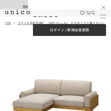
棚卸と夏季休業のお知らせ
コンテンツにスキッ
熊本地震の影響による配送遅延と停止について
プする
一緒に購入する
TOP
【ペット対応生地】 TREL(トレル) カウチソファ替えカバー
ログイン / 新規会員登録
¥0
合計金額
（税込）
商品を探す
商品カテゴリー一覧
家具
カーテン
ラグ
ファブリック雑貨