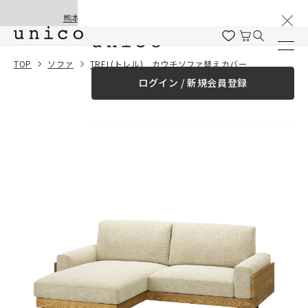
棚卸と夏季休業のお知らせ
コンテンツにスキッ
熊本地震の影響による配送遅延と停止について
プする
一緒に購入する
TOP
ソファ
TREL(トレル) カウチソファ替えカバー
ログイン / 新規会員登録
¥0
合計金額
（税込）
商品を探す
商品カテゴリー一覧
家具
カーテン
ラグ
ファブリック雑貨