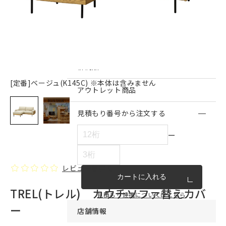
インテリア雑貨・その他
家具シリーズ一覧
新商品
[定番]ベージュ(K145C) ※本体は含みません
アウトレット商品
見積もり番号から注文する
ー
レビューを書く
カートに入れる
TREL(トレル) カウチソファ替えカバ
見積もり連携についてはこちら
ー
店舗情報