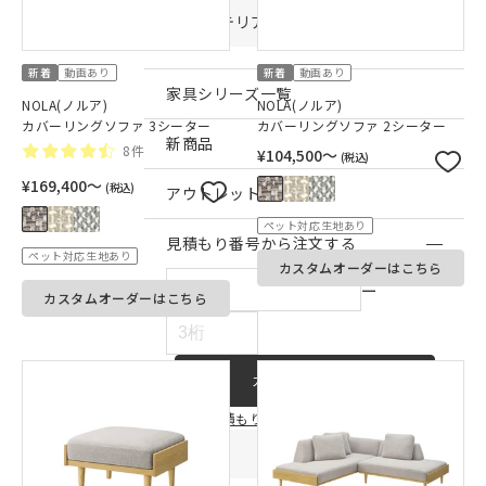
インテリア雑貨・その他
新着
動画あり
新着
動画あり
家具シリーズ一覧
NOLA(ノルア)
NOLA(ノルア)
カバーリングソファ 3シーター
カバーリングソファ 2シーター
新商品
8件
¥104,500〜
(税込)
¥169,400〜
(税込)
アウトレット商品
ペット対応生地あり
見積もり番号から注文する
ペット対応生地あり
カスタムオーダーはこちら
ー
カスタムオーダーはこちら
カートに入れる
見積もり連携についてはこちら
店舗情報