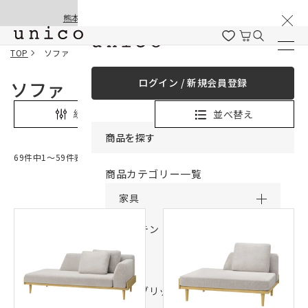
棚卸と夏季休業のお知らせ
コンテンツにスキッ
熊本地震の影響による配送遅延と停止について
プする
TOP
ソファ
ログイン / 新規会員登録
ソファ
並べ替え
絞り込み
商品を探す
69件中1〜59件表示
商品カテゴリー一覧
家具
カーテン
ラグ
ファブリック雑貨