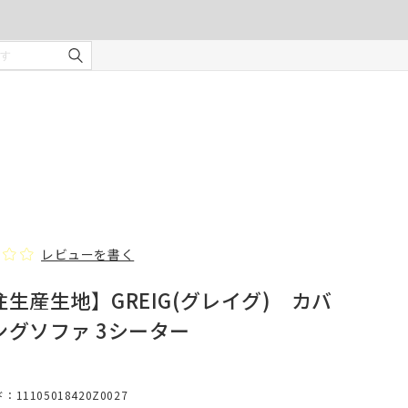
ご注文の前に注意事項を必ずご確認ください。
オーダーカーテンの注意事項
¥0
合計金額
（税込）
を使用
適度な
・安全
部分の
❻ オプション(任意)
。
タッセル(2本)
レビューを書く
生産生地】GREIG(グレイグ) カバ
じま
ングソファ 3シーター
、スト
での縫
形態安定加工
11105018420Z0027
んので