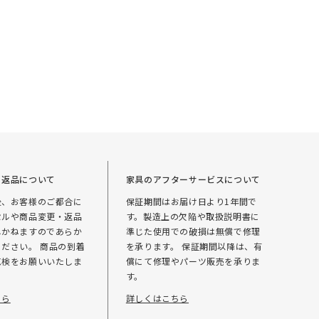
・返品について
家具のアフターサービスについて
後、お客様のご都合に
保証期間はお届け日より1年間で
セルや商品変更・返品
す。製造上の欠陥や取扱説明書に
しかねますのであらか
準じた使用での破損は無償で修理
ださい。 商品の到着
を承ります。 保証期間以降は、有
点検をお願いいたしま
償にて修理やパーツ販売を承りま
す。
ちら
詳しくはこちら