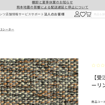
棚卸と夏季休業のお知らせ
熊本地震の影響による配送遅延と停止について
注意事項
一緒に購入する
法人のお客様
ンツ
店舗情報
サービス
サポート
形態安定加工
チェーンウェイト加工
 3シーター
ヒダ（ドレープ）の形を長時間キープ。薬剤
ひも状のおもりを縫い込むことで、裾全体に
せず、熱風でウェーブを施しているため安心
重みが加わり、ウェーブの美しさを表現。裾
です。3～5回洗濯しても効果が持続します。
折り返しがなくなり、すっきりとした印象に
【受注
ご注文は1cm単位で承ります。
仕上がりサイズには±1cm程度の誤差が生
ーリ
す。
料金
料金（2倍ヒダ・1.5倍ヒダ）
1.5倍ヒダ・2倍ヒダ⇒幅50～100cmまで
レート⇒幅50～140cmまでは、片開き1枚
商品コード：
仕上がり幅
仕上がり幅
金額
金額
製となります。両開きでの製作はできませ