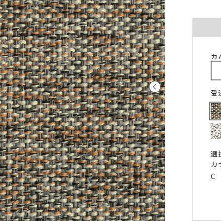
ご注意ください。
〜100cm
〜100cm
¥4,070
¥1,760
(税込)
(税込)
〜200cm
〜200cm
¥4,070
¥3,520
(税込)
(税込)
〜300cm
〜300cm
¥6,105
¥5,280
(税込)
(税込)
カ
〜400cm
〜400cm
¥8,140
¥7,040
(税込)
(税込)
｢形態安定加工OK」マークが付いている商
料金（ストレート）
受
象となります。
チェーンウェイトオプションと併用するこ
仕上がり幅
金額
きません。
〜140cm
¥1,760
(税込)
丈が280cmを超える商品の加工はできませ
片開き1.5倍ヒダは幅400cmまで、片開き2
〜280cm
¥3,520
(税込)
ダは幅300cmまでとなります。
選
〜420cm
¥5,280
(税込)
仕上がり幅が400cmを超える場合は、100c
カ
に+¥2,035となります。
〜560cm
¥7,040
C
(税込)
ストレートカーテンは対象外となります。
はぎ合わせ
片開き
両開
｢チェーンウェイト」マークが付いている商
対象サイズ
一部商品は、風合いや生地感を活かすため
対象となります。
安定加工に対応していません。
2倍ヒダ
76cm以上
152c
形態安定加工オプションと併用することは