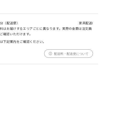
000
000
000
cm
cm
仕上がりサイズ
分（配送便）
家具配送I
cm
【受注生産生地】GREIG(グレイグ) カバー
料はお届けするエリアごとに異なります。実際の金額は注文画
リングソファ 3シーター
ご確認いただけます。
は下記案内をご確認ください。
採寸
仕上がり
サイズ
サイズ
配送料・配送便について
幅
000cm
000cm
調整する
丈
000cm
000cm
窓の形状によって、最適なサイズを自動計算しており
ます。ご希望の仕上がりサイズがございましたら、こ
ちらでご調整ください。
仕上がりサイズによってはぎ合わせが入る場合がござ
います。
幅(1.5倍/2倍のみ)、丈ともに、仕上がりサイズにプ
ラスで耳がつきます。