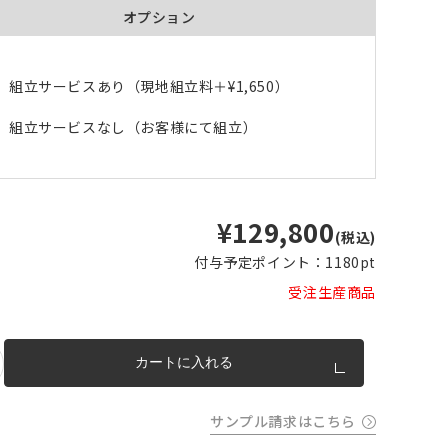
オプション
m以上
片開き
チェーンウェイトあり
チェーンウェイトなし
m以上
cm 2
組立サービスあり（現地組立料＋
¥1,650
）
m以上
F5)
チェーンウェイト加工について
cm
組立サービスなし（お客様にて組立）
m を超
トカー
完成イメージ
¥129,800
(税込)
付与予定ポイント：
1180pt
受注生産商品
カートに入れる
サンプル請求はこちら