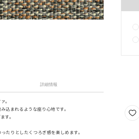
せん。
1.5倍ヒダ
101cm以上
202c
オプションがつけられる最大幅・最大丈は
ストレート
141cm以上
282c
の場合で以下の通りとなります。
1.5 倍ヒダ→最大幅…400cm / 最大丈…390
ストレート
131cm以上
262c
[定番]キャメル(
倍ヒダ→最大幅…300cm / 最大丈…390cm
（天然素材）
ストレート→最大幅…500cm / 最大丈…390
仕上がり幅が1.5 倍ヒダ・2 倍ヒダで400c
戻る
える場合は100cm毎に+¥1,760、ストレー
テンで560cmを超える場合は140cm 毎に+
¥1,760 となります。
詳細情報
ファ。
包み込まれるような座り心地です。
げます。
りゆったりとしたくつろぎ感を楽しめます。