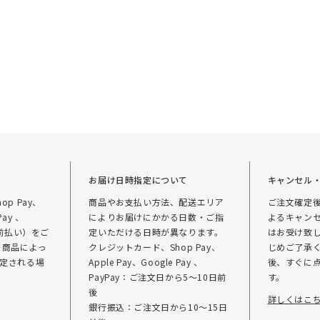
て
お届け日時指定について
キャンセル
p Pay、
商品やお支払い方法、配送エリア
ご注文確定
Pay 、
によりお届けにかかる日数・ご指
よるキャン
（前払い）をご
定いただける日時が異なります。
はお受け致
※商品によっ
クレジットカード、Shop Pay、
じめご了承く
定される場
Apple Pay、Google Pay 、
後、すぐに
PayPay：ご注文日から5～10日前
す。
後
詳しくはこ
銀行振込：ご注文日から10～15日