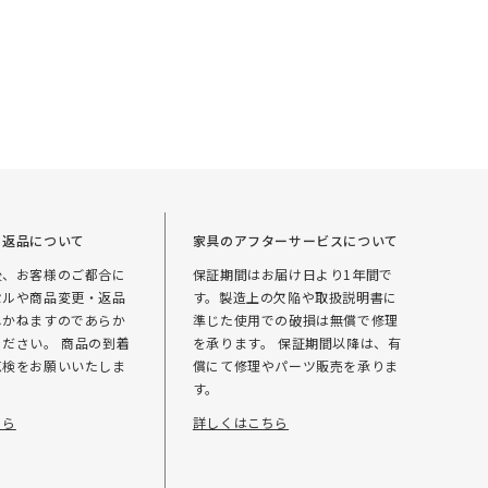
・返品について
家具のアフターサービスについて
後、お客様のご都合に
保証期間はお届け日より1年間で
セルや商品変更・返品
す。製造上の欠陥や取扱説明書に
しかねますのであらか
準じた使用での破損は無償で修理
ださい。 商品の到着
を承ります。 保証期間以降は、有
点検をお願いいたしま
償にて修理やパーツ販売を承りま
す。
ちら
詳しくはこちら