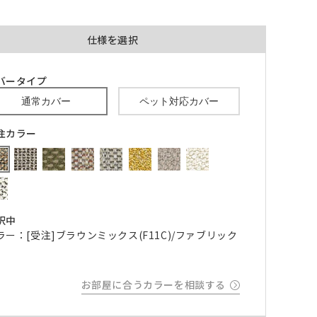
仕様を選択
バータイプ
通常カバー
ペット対応カバー
品が対
形態安定加工あり
形態安定加工なし
注カラー
とはで
形態安定加工について
ん。
倍ヒ
チェーンウェイト加工
択中
m毎
ラー：[受注]ブラウンミックス(F11C)/ファブリック
き
品が
お部屋に合うカラーを相談する
、形態
m以上
できま