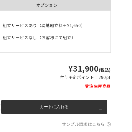
オプション
m以上
片開き
チェーンウェイトあり
チェーンウェイトなし
m以上
cm 2
組立サービスあり（現地組立料＋
¥1,650
）
m以上
F5)
チェーンウェイト加工について
cm
組立サービスなし（お客様にて組立）
m を超
トカー
完成イメージ
¥31,900
(税込)
付与予定ポイント：
290pt
受注生産商品
カートに入れる
サンプル請求はこちら