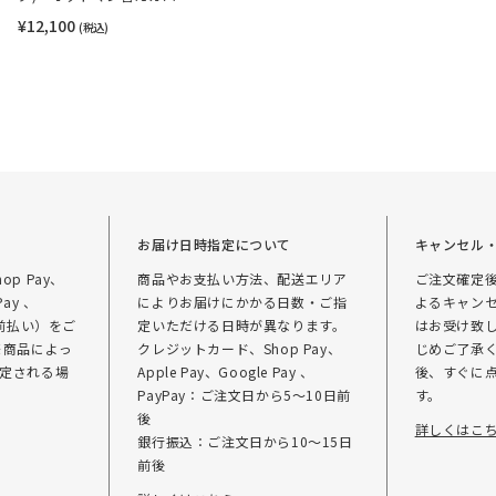
¥12,100
(税込)
て
お届け日時指定について
キャンセル
p Pay、
商品やお支払い方法、配送エリア
ご注文確定
Pay 、
によりお届けにかかる日数・ご指
よるキャン
（前払い）をご
定いただける日時が異なります。
はお受け致
※商品によっ
クレジットカード、Shop Pay、
じめご了承く
定される場
Apple Pay、Google Pay 、
後、すぐに
PayPay：ご注文日から5～10日前
す。
後
詳しくはこ
銀行振込：ご注文日から10～15日
前後