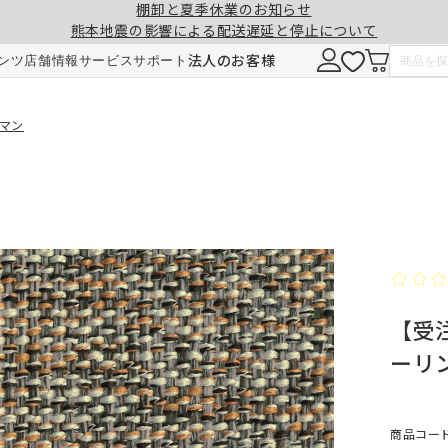
棚卸と夏季休業のお知らせ
熊本地震の影響による配送遅延と停止について
注意事項
一緒に購入する
法人のお客様
ンツ
店舗情報
サービス
サポート
形態安定加工
チェーンウェイト加工
トマン
ヒダ（ドレープ）の形を長時間キープ。薬剤
ひも状のおもりを縫い込むことで、裾全体に
せず、熱風でウェーブを施しているため安心
重みが加わり、ウェーブの美しさを表現。裾
です。3～5回洗濯しても効果が持続します。
折り返しがなくなり、すっきりとした印象に
【受注
ご注文は1cm単位で承ります。
仕上がりサイズには±1cm程度の誤差が生
ーリ
す。
料金
料金（2倍ヒダ・1.5倍ヒダ）
1.5倍ヒダ・2倍ヒダ⇒幅50～100cmまで
レート⇒幅50～140cmまでは、片開き1枚
商品コード：
仕上がり幅
仕上がり幅
金額
金額
製となります。両開きでの製作はできませ