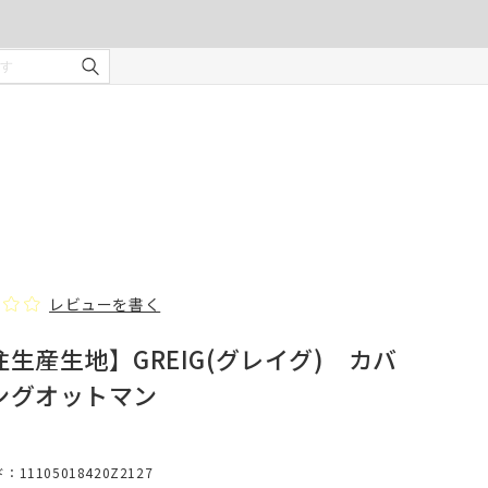
ご注文の前に注意事項を必ずご確認ください。
オーダーカーテンの注意事項
¥0
合計金額
（税込）
を使用
適度な
・安全
部分の
❻ オプション(任意)
。
タッセル(2本)
レビューを書く
生産生地】GREIG(グレイグ) カバ
じま
ングオットマン
、スト
での縫
形態安定加工
11105018420Z2127
んので