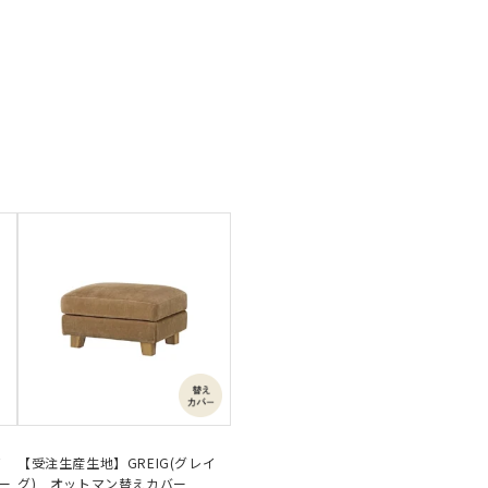
イ
【受注生産生地】GREIG(グレイ
シー
グ) オットマン替えカバー