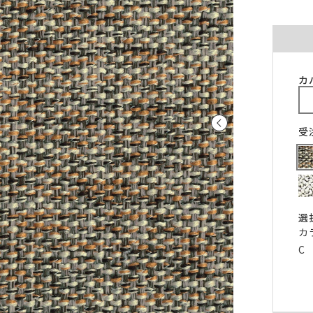
ご注意ください。
〜100cm
〜100cm
¥4,070
¥1,760
(税込)
(税込)
〜200cm
〜200cm
¥4,070
¥3,520
(税込)
(税込)
〜300cm
〜300cm
¥6,105
¥5,280
(税込)
(税込)
カ
〜400cm
〜400cm
¥8,140
¥7,040
(税込)
(税込)
｢形態安定加工OK」マークが付いている商
料金（ストレート）
受
象となります。
チェーンウェイトオプションと併用するこ
仕上がり幅
金額
きません。
〜140cm
¥1,760
(税込)
丈が280cmを超える商品の加工はできませ
片開き1.5倍ヒダは幅400cmまで、片開き2
〜280cm
¥3,520
(税込)
ダは幅300cmまでとなります。
選
〜420cm
¥5,280
(税込)
仕上がり幅が400cmを超える場合は、100c
カ
に+¥2,035となります。
〜560cm
¥7,040
C
(税込)
ストレートカーテンは対象外となります。
はぎ合わせ
片開き
両開
｢チェーンウェイト」マークが付いている商
対象サイズ
一部商品は、風合いや生地感を活かすため
対象となります。
安定加工に対応していません。
2倍ヒダ
76cm以上
152c
形態安定加工オプションと併用することは