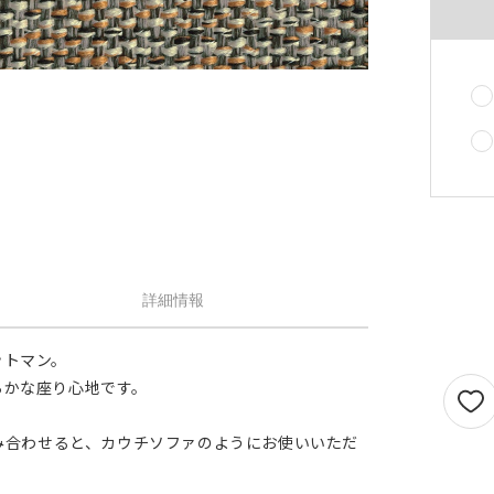
せん。
1.5倍ヒダ
101cm以上
202c
オプションがつけられる最大幅・最大丈は
ストレート
141cm以上
282c
の場合で以下の通りとなります。
1.5 倍ヒダ→最大幅…400cm / 最大丈…390
ストレート
131cm以上
262c
[定番]キャメル(
倍ヒダ→最大幅…300cm / 最大丈…390cm
（天然素材）
ストレート→最大幅…500cm / 最大丈…390
仕上がり幅が1.5 倍ヒダ・2 倍ヒダで400c
戻る
える場合は100cm毎に+¥1,760、ストレー
テンで560cmを超える場合は140cm 毎に+
¥1,760 となります。
詳細情報
ットマン。
らかな座り心地です。
組み合わせると、カウチソファのようにお使いいただ