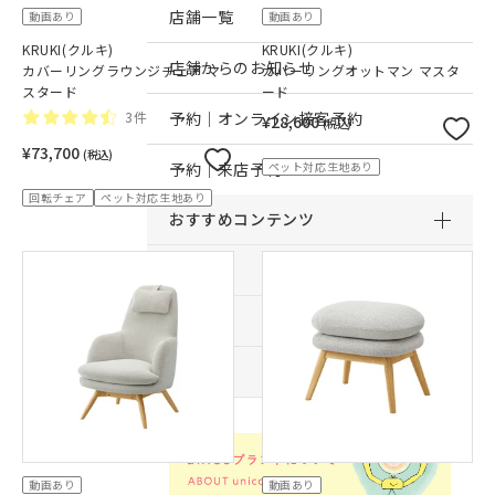
店舗一覧
動画あり
動画あり
KRUKI(クルキ)
KRUKI(クルキ)
店舗からのお知らせ
カバーリングラウンジチェア マ
カバーリングオットマン マスタ
スタード
ード
3件
予約｜オンライン接客予約
¥28,600
(税込)
¥73,700
(税込)
予約｜来店予約
ペット対応生地あり
回転チェア
ペット対応生地あり
おすすめコンテンツ
サービス
サポート
採用情報
動画あり
動画あり