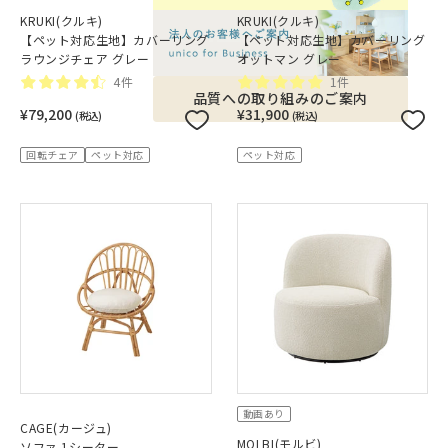
KRUKI(クルキ)
KRUKI(クルキ)
【ペット対応生地】カバーリング
【ペット対応生地】カバーリング
ラウンジチェア グレー
オットマン グレー
4件
1件
品質への取り組みのご案内
¥79,200
¥31,900
(税込)
(税込)
回転チェア
ペット対応
ペット対応
動画あり
CAGE(カージュ)
MOLBI(モルビ)
ソファ 1シーター