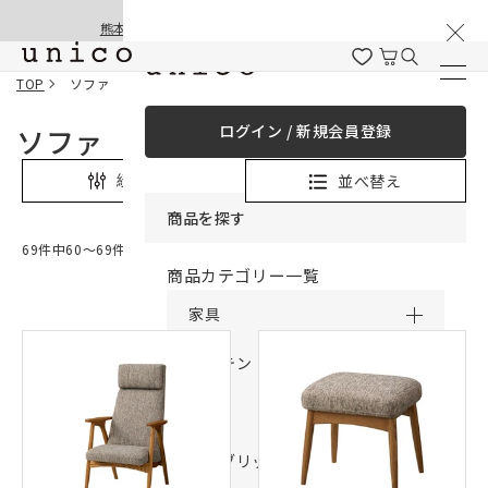
棚卸と夏季休業のお知らせ
コンテンツにスキッ
熊本地震の影響による配送遅延と停止について
プする
TOP
ソファ
ログイン / 新規会員登録
ソファ
並べ替え
絞り込み
商品を探す
69件中60〜69件表示
商品カテゴリー一覧
家具
カーテン
ラグ
ファブリック雑貨