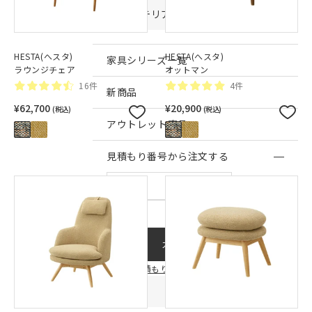
インテリア雑貨・その他
HESTA(へスタ)
HESTA(へスタ)
家具シリーズ一覧
ラウンジチェア
オットマン
16件
4件
新商品
¥62,700
¥20,900
(税込)
(税込)
アウトレット商品
見積もり番号から注文する
ー
カートに入れる
見積もり連携についてはこちら
店舗情報