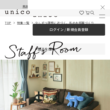
棚卸と夏季休業のお知らせ
コンテンツにスキッ
熊本地震の影響による配送遅延と停止について
プする
TOP
特集一覧
少しずつ理想に近づく、私のお部屋づくり
ログイン / 新規会員登録
商品を探す
商品カテゴリー一覧
家具
カーテン
ラグ
ファブリック雑貨