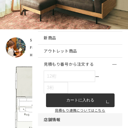
インテリア雑貨・その他
家具シリーズ一覧
新商品
STAFF_
山中(unico札幌)
FLOOR PLAN_
2LDK
アウトレット商品
HOUSEMATE_
2人暮らし
見積もり番号から注文する
ー
カートに入れる
見積もり連携についてはこちら
店舗情報