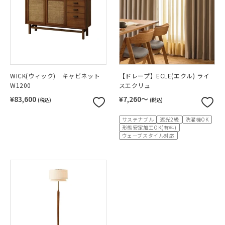
WICK(ウィック) キャビネット
【ドレープ】ECLE(エクル) ライ
W1200
スエクリュ
¥83,600
¥7,260〜
(税込)
(税込)
サステナブル
遮光2級
洗濯機OK
形態安定加工OK(有料)
ウェーブスタイル対応