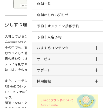
店舗一覧
店舗からのお知らせ
少しずつ理想に近づく、私のお部屋づくり
予約｜オンライン接客予約
入社してから少しずつ雑貨や家具を足していき、気が付けばたくさ
予約｜来店予約
んのunicoのアイテムに囲まれて生活をしていました。
その中でも、TRELソファは私のおうち時間の相棒。
おすすめコンテンツ
むちっとした背もたれと、ほどよく弾力のある座面に体を預け、一
日の終わりにほっと一息つくのが日課となっています。
サービス
テレビを見ながらオットマンに足を伸ばしてくつろぐことも多く、
時には、そのまま寝落ちすることも…
サポート
また、カーテンとラグを新調しようと悩んでいて、APTのブルーと
採用情報
RISHADのレッドが候補になっていました。
TRELソファの色とも合うか、3Dシミュレーターで相性を最終チェ
ック。
間違いない！と思って購入し、ソファエリアはすっかり私のお気に