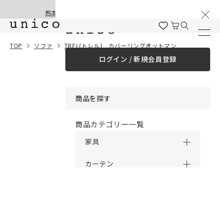
棚卸と夏季休業のお知らせ
コンテンツにスキッ
熊本地震の影響による配送遅延と停止について
プする
一緒に購入する
TOP
ソファ
TREL(トレル) カバーリングオットマン
ログイン / 新規会員登録
¥0
合計金額
（税込）
商品を探す
商品カテゴリー一覧
家具
カーテン
ラグ
ファブリック雑貨