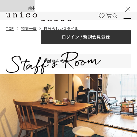
棚卸と夏季休業のお知らせ
コンテンツにスキッ
熊本地震の影響による配送遅延と停止について
プする
TOP
特集一覧
自分らしいスタイル
ログイン / 新規会員登録
商品を探す
商品カテゴリー一覧
家具
カーテン
ラグ
ファブリック雑貨