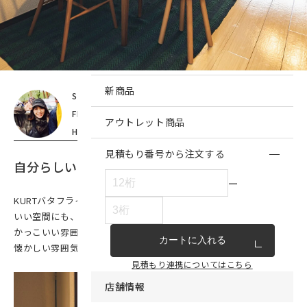
インテリア雑貨・その他
家具シリーズ一覧
新商品
STAFF
今野(本社スタッフ)
FLOOR PLAN
2DK
アウトレット商品
HOUSEMATE
2人暮らし
見積もり番号から注文する
自分らしいスタイル
ー
KURTバタフライテーブルは、合わせるもの次第で女性らしくかわ
いい空間にも、
かっこいい雰囲気のお部屋にも馴染みます。気取らず、どことなく
カートに入れる
懐かしい雰囲気が魅力です。
見積もり連携についてはこちら
店舗情報