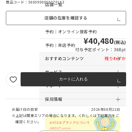
商品コード：56009000000Z0163
店舗一覧
店舗の在庫を確認する
店舗からのお知らせ
予約｜オンライン接客予約
¥40,480
(税込)
予約｜来店予約
付与予定ポイント：
368pt
おすすめコンテンツ
残りわずか
サービス
カートに入れる
サポート
採用情報
お届け日の目安
2026年08月21日
※上記は関東エリアの場合になります。くわしくは下記案内をご
確認ください。