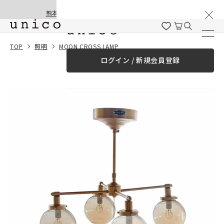
棚卸と夏季休業のお知らせ
コンテンツにスキッ
熊本地震の影響による配送遅延と停止について
プする
一緒に購入する
TOP
照明
MOON CROSS LAMP
ログイン / 新規会員登録
¥0
合計金額
（税込）
商品を探す
商品カテゴリー一覧
家具
カーテン
ラグ
ファブリック雑貨