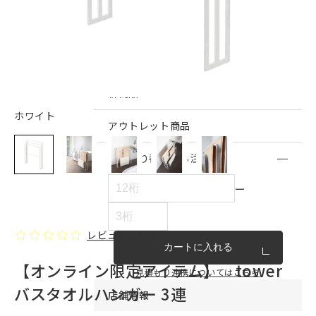
インテリア雑貨・その他
家具シリーズ一覧
新商品
ホワイト
アウトレット商品
見積もり番号から注文する
ー
レビューを書く
カートに入れる
【オンライン限定アイテム】 tower
見積もり連携についてはこちら
バスタオルハンガー 3連
店舗情報