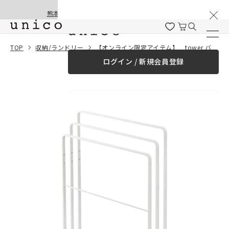
棚卸と夏季休業のお知らせ
コンテンツにスキッ
熊本地震の影響による配送遅延と停止について
プする
一緒に購入する
TOP
収納/ランドリー
【オンライン限定アイテム】 tower バスタオルハンガー 3連
ログイン / 新規会員登録
¥0
合計金額
（税込）
商品を探す
商品カテゴリー一覧
家具
カーテン
ラグ
ファブリック雑貨