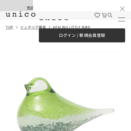
棚卸と夏季休業のお知らせ
コンテンツにスキッ
熊本地震の影響による配送遅延と停止について
プする
一緒に購入する
TOP
インテリア雑貨
HEALING LITTLE BIRD
ログイン / 新規会員登録
¥0
合計金額
（税込）
商品を探す
商品カテゴリー一覧
家具
カーテン
ラグ
ファブリック雑貨