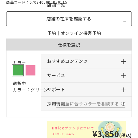
商品コード：57034000000Z0115
店舗一覧
店舗の在庫を確認する
店舗からのお知らせ
予約｜オンライン接客予約
仕様を選択
予約｜来店予約
おすすめコンテンツ
カラー
サービス
選択中
サポート
カラー：グリーン
採用情報
お部屋に合うカラーを相談する
¥3,850
(税込)