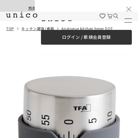
棚卸と夏季休業のお知らせ
コンテンツにスキッ
熊本地震の影響による配送遅延と停止について
プする
一緒に購入する
TOP
キッチン雑貨/食器
Analogue kitchen timer DOT
ログイン / 新規会員登録
¥0
合計金額
（税込）
商品を探す
商品カテゴリー一覧
家具
カーテン
ラグ
ファブリック雑貨