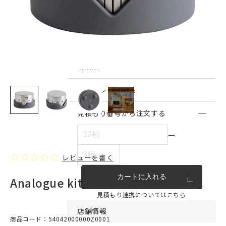
インテリア雑貨・その他
家具シリーズ一覧
新商品
アウトレット商品
見積もり番号から注文する
ー
レビューを書く
カートに入れる
Analogue kitchen timer DOT
見積もり連携についてはこちら
店舗情報
商品コード：54042000000Z0001