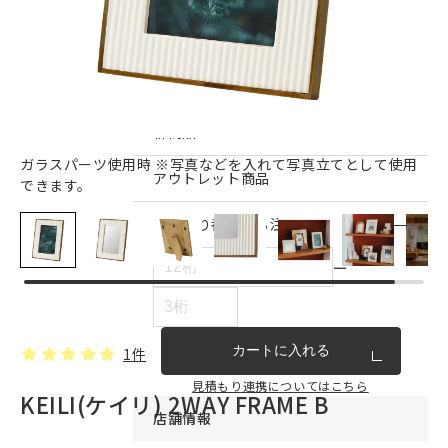
インテリア雑貨・その他
家具シリーズ一覧
新商品
ガラスパーツ使用時 ※写真などを入れて写真立てとして使用
アウトレット商品
できます。
見積もり番号から注文する
ー
カートに入れる
1件
見積もり連携についてはこちら
KEILI(ケイリ) 2WAY FRAME B
店舗情報