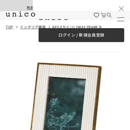
棚卸と夏季休業のお知らせ
コンテンツにスキッ
熊本地震の影響による配送遅延と停止について
プする
一緒に購入する
TOP
インテリア雑貨
KEILI(ケイリ) 2WAY FRAME B
ログイン / 新規会員登録
¥0
合計金額
（税込）
商品を探す
商品カテゴリー一覧
家具
カーテン
ラグ
ファブリック雑貨