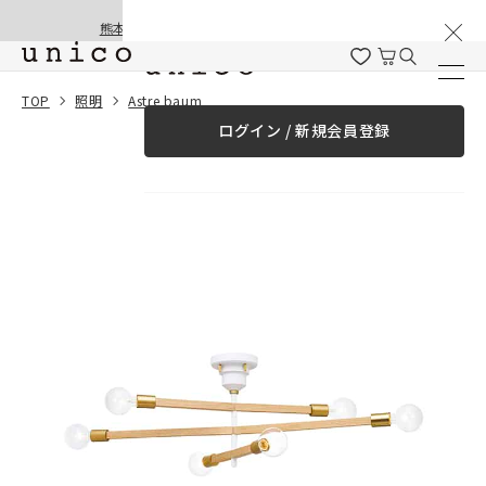
棚卸と夏季休業のお知らせ
コンテンツにスキッ
熊本地震の影響による配送遅延と停止について
プする
一緒に購入する
TOP
照明
Astre baum
ログイン / 新規会員登録
¥0
合計金額
（税込）
商品を探す
商品カテゴリー一覧
家具
カーテン
ラグ
ファブリック雑貨