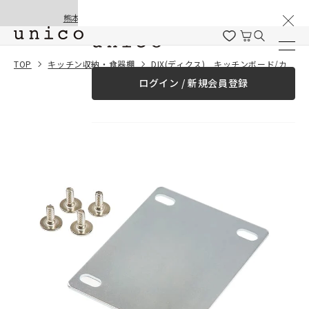
棚卸と夏季休業のお知らせ
コンテンツにスキッ
熊本地震の影響による配送遅延と停止について
プする
一緒に購入する
TOP
キッチン収納・食器棚
DIX(ディクス) キッチンボード/カップボード用 連結金具
ログイン / 新規会員登録
¥0
合計金額
（税込）
商品を探す
商品カテゴリー一覧
家具
カーテン
ラグ
ファブリック雑貨