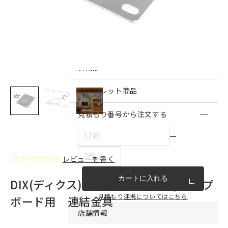
インテリア雑貨・その他
家具シリーズ一覧
新商品
アウトレット商品
見積もり番号から注文する
ー
レビューを書く
カートに入れる
DIX(ディクス) キッチンボード/カップ
見積もり連携についてはこちら
ボード用 連結金具
店舗情報