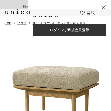
棚卸と夏季休業のお知らせ
コンテンツにスキッ
熊本地震の影響による配送遅延と停止について
プする
一緒に購入する
TOP
ソファ
KUURA(クウラ) オットマン替えカバー
ログイン / 新規会員登録
¥0
合計金額
（税込）
商品を探す
商品カテゴリー一覧
家具
カーテン
ラグ
ファブリック雑貨