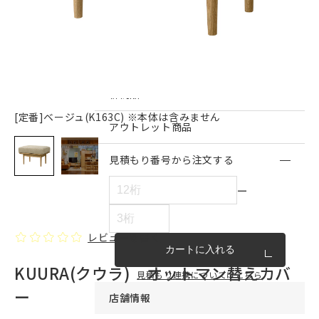
インテリア雑貨・その他
家具シリーズ一覧
新商品
[定番]ベージュ(K163C) ※本体は含みません
アウトレット商品
見積もり番号から注文する
ー
レビューを書く
カートに入れる
KUURA(クウラ) オットマン替えカバ
見積もり連携についてはこちら
ー
店舗情報