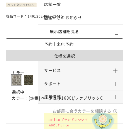
店舗一覧
ペット対応生地あり
商品コード：14012024025Z2415
店舗からのお知らせ
予約｜オンライン接客予約
展示店舗を見る
予約｜来店予約
仕様を選択
おすすめコンテンツ
サービス
カラー
サポート
選択中
採用情報
カラー：[定番]ベージュ(K163C)/ファブリックC
お部屋に合うカラーを相談する