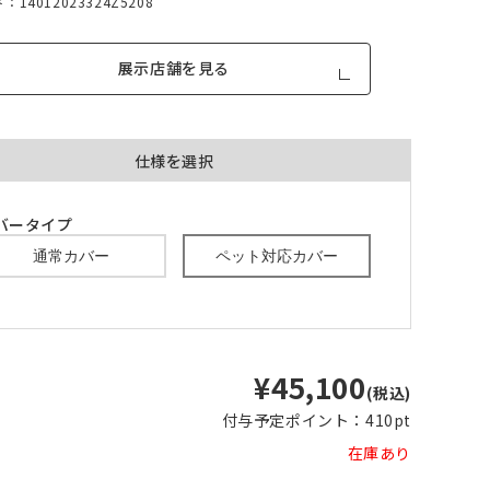
14012023324Z5208
展示店舗を見る
仕様を選択
品が対
形態安定加工あり
形態安定加工なし
バータイプ
とはで
通常カバー
ペット対応カバー
形態安定加工について
ん。
倍ヒ
チェーンウェイト加工
m毎
¥45,100
(税込)
付与予定ポイント：
410pt
き
品が
、形態
在庫あり
m以上
できま