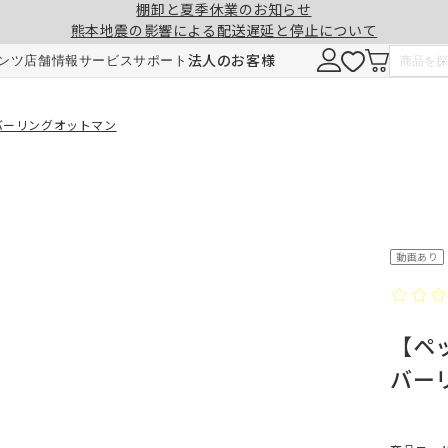
棚卸と夏季休業のお知らせ
熊本地震の影響による配送遅延と停止について
注意事項
一緒に購入する
法人のお客様
ンツ
店舗情報
サービス
サポート
形態安定加工
チェーンウェイト加工
カバーリングオットマン
ヒダ（ドレープ）の形を長時間キープ。薬剤
ひも状のおもりを縫い込むことで、裾全体に
せず、熱風でウェーブを施しているため安心
重みが加わり、ウェーブの美しさを表現。裾
です。3～5回洗濯しても効果が持続します。
折り返しがなくなり、すっきりとした印象に
動画あり
ご注文は1cm単位で承ります。
【ペ
仕上がりサイズには±1cm程度の誤差が生
バー
す。
料金
料金（2倍ヒダ・1.5倍ヒダ）
1.5倍ヒダ・2倍ヒダ⇒幅50～100cmまで
レート⇒幅50～140cmまでは、片開き1枚
仕上がり幅
仕上がり幅
金額
金額
製となります。両開きでの製作はできませ