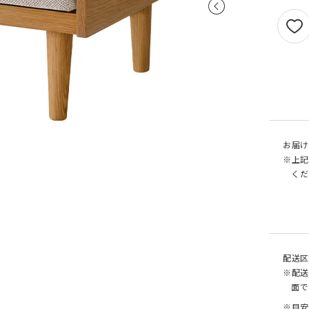
せん。
1.5倍ヒダ
101cm以上
202c
オプションがつけられる最大幅・最大丈は
ストレート
141cm以上
282c
の場合で以下の通りとなります。
1.5 倍ヒダ→最大幅…400cm / 最大丈…390
ストレート
131cm以上
262c
倍ヒダ→最大幅…300cm / 最大丈…390cm
（天然素材）
ストレート→最大幅…500cm / 最大丈…390
仕上がり幅が1.5 倍ヒダ・2 倍ヒダで400c
戻る
える場合は100cm毎に+¥1,760、ストレー
テンで560cmを超える場合は140cm 毎に+
お届け
¥1,760 となります。
※上記
くだ
配送区
※配送
面で
※目安