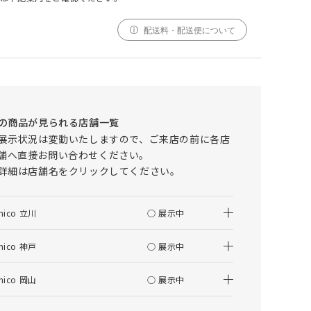
配送料・配送便について
000
000
000
cm
cm
仕上がりサイズ
cm
【ペット対応生地】 NOLA(ノルア) カバー
リングオットマン
採寸
仕上がり
の商品が見られる店舗一覧
サイズ
サイズ
展示状況は変動いたしますので、ご来店の前に各店
舗へ直接お問い合わせください。
幅
000cm
000cm
詳細は店舗名をクリックしてください。
調整する
丈
000cm
000cm
nico 立川
○ 展示中
窓の形状によって、最適なサイズを自動計算しており
ます。ご希望の仕上がりサイズがございましたら、こ
ちらでご調整ください。
nico 神戸
○ 展示中
仕上がりサイズによってはぎ合わせが入る場合がござ
います。
nico 岡山
○ 展示中
幅(1.5倍/2倍のみ)、丈ともに、仕上がりサイズにプ
ラスで耳がつきます。