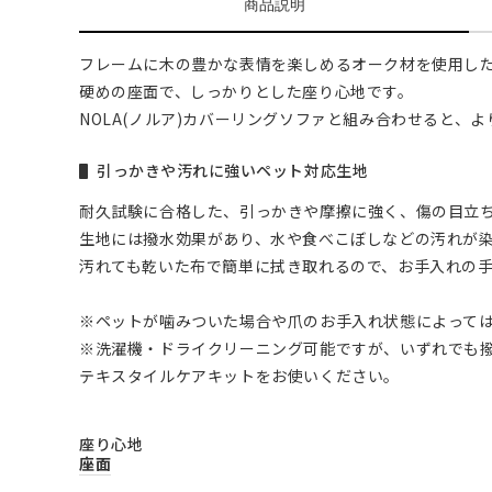
商品説明
フレームに木の豊かな表情を楽しめるオーク材を使用し
硬めの座面で、しっかりとした座り心地です。
NOLA(ノルア)カバーリングソファと組み合わせると、
引っかきや汚れに強いペット対応生地
耐久試験に合格した、引っかきや摩擦に強く、傷の目立
生地には撥水効果があり、水や食べこぼしなどの汚れが
汚れても乾いた布で簡単に拭き取れるので、お手入れの
※ペットが噛みついた場合や爪のお手入れ状態によって
※洗濯機・ドライクリーニング可能ですが、いずれでも
テキスタイルケアキットをお使いください。
座り心地
座面