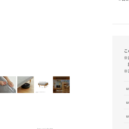
こ
※
側面
※
u
u
u