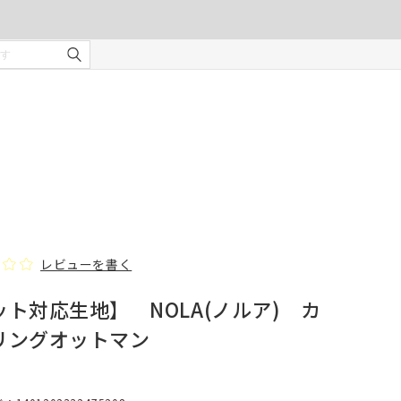
ご注文の前に注意事項を必ずご確認ください。
オーダーカーテンの注意事項
¥0
合計金額
（税込）
を使用
適度な
・安全
部分の
❻ オプション(任意)
。
タッセル(2本)
レビューを書く
ット対応生地】 NOLA(ノルア) カ
じま
リングオットマン
、スト
での縫
形態安定加工
んので