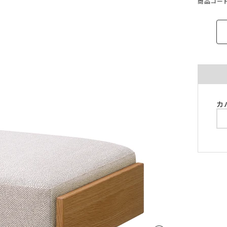
商品コード：
ご注意ください。
〜100cm
〜100cm
¥4,070
¥1,760
(税込)
(税込)
〜200cm
〜200cm
¥4,070
¥3,520
(税込)
(税込)
〜300cm
〜300cm
¥6,105
¥5,280
(税込)
(税込)
〜400cm
〜400cm
¥8,140
¥7,040
(税込)
(税込)
｢形態安定加工OK」マークが付いている商
料金（ストレート）
象となります。
カ
チェーンウェイトオプションと併用するこ
仕上がり幅
金額
きません。
〜140cm
¥1,760
(税込)
丈が280cmを超える商品の加工はできませ
片開き1.5倍ヒダは幅400cmまで、片開き2
〜280cm
¥3,520
(税込)
ダは幅300cmまでとなります。
〜420cm
¥5,280
(税込)
仕上がり幅が400cmを超える場合は、100c
に+¥2,035となります。
〜560cm
¥7,040
(税込)
ストレートカーテンは対象外となります。
はぎ合わせ
片開き
両開
｢チェーンウェイト」マークが付いている商
対象サイズ
一部商品は、風合いや生地感を活かすため
対象となります。
安定加工に対応していません。
2倍ヒダ
76cm以上
152c
形態安定加工オプションと併用することは