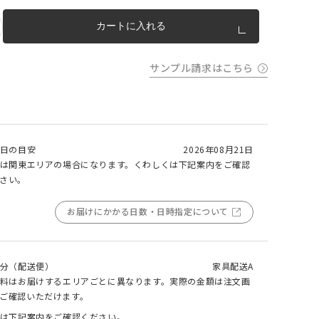
m以上
カートに入れる
片開き
チェーンウェイトあり
チェーンウェイトなし
m以上
cm 2
m以上
サンプル請求はこちら
チェーンウェイト加工について
cm
m を超
トカー
完成イメージ
日の目安
2026年08月21日
は関東エリアの場合になります。くわしくは下記案内をご確認
さい。
お届けにかかる日数・日時指定について
分（配送便）
家具配送A
料はお届けするエリアごとに異なります。実際の金額は注文画
ご確認いただけます。
は下記案内をご確認ください。