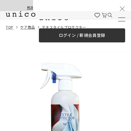
棚卸と夏季休業のお知らせ
コンテンツにスキッ
熊本地震の影響による配送遅延と停止について
プする
一緒に購入する
TOP
ケア商品
テキスタイルプロテクター
ログイン / 新規会員登録
¥0
合計金額
（税込）
商品を探す
商品カテゴリー一覧
家具
カーテン
ラグ
ファブリック雑貨