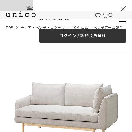
棚卸と夏季休業のお知らせ
コンテンツにスキッ
熊本地震の影響による配送遅延と停止について
プする
一緒に購入する
TOP
チェア・ベンチ・スツール
LOM(ロム) ベンチアーム替えカバー
ログイン / 新規会員登録
¥0
合計金額
（税込）
商品を探す
商品カテゴリー一覧
家具
カーテン
ラグ
ファブリック雑貨