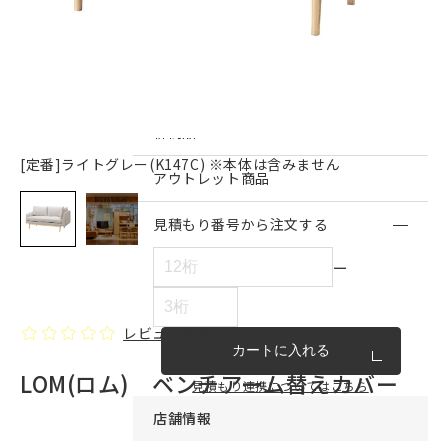
インテリア雑貨・その他
家具シリーズ一覧
新商品
[定番]ライトグレー(K147C) ※本体は含みません
アウトレット商品
見積もり番号から注文する
ー
レビューを書く
カートに入れる
LOM(ロム) ベンチアーム替えカバー
見積もり連携についてはこちら
店舗情報