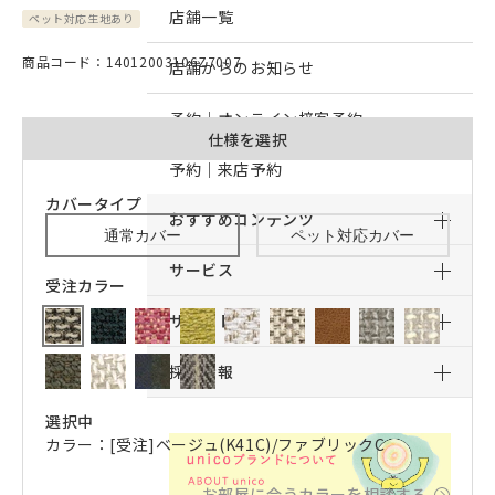
店舗一覧
ペット対応生地あり
商品コード：14012003106Z7007
店舗からのお知らせ
予約｜オンライン接客予約
仕様を選択
予約｜来店予約
カバータイプ
おすすめコンテンツ
通常カバー
ペット対応カバー
サービス
受注カラー
サポート
採用情報
選択中
カラー：[受注]ベージュ(K41C)/ファブリックC
お部屋に合うカラーを相談する