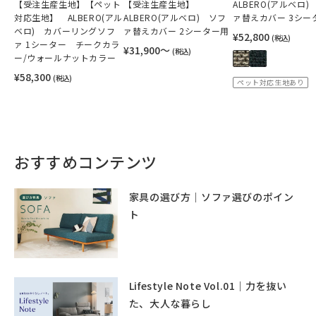
【受注生産生地】【ペット
【受注生産生地】
ALBERO(アルベロ)
対応生地】 ALBERO(アル
ALBERO(アルベロ) ソフ
ァ替えカバー 3シー
ベロ) カバーリングソフ
ァ替えカバー 2シーター用
¥52,800
(税込)
ァ 1シーター チークカラ
¥31,900〜
(税込)
ー/ウォールナットカラー
¥58,300
(税込)
ペット対応生地あり
おすすめコンテンツ
家具の選び方｜ソファ選びのポイン
ト
Lifestyle Note Vol.01｜力を抜い
た、大人な暮らし