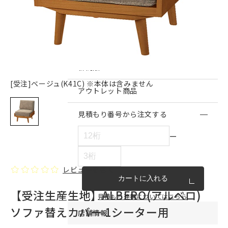
インテリア雑貨・その他
家具シリーズ一覧
新商品
[受注]ベージュ(K41C) ※本体は含みません
アウトレット商品
見積もり番号から注文する
ー
レビューを書く
カートに入れる
【受注生産生地】ALBERO(アルベロ)
見積もり連携についてはこちら
ソファ替えカバー 1シーター用
店舗情報