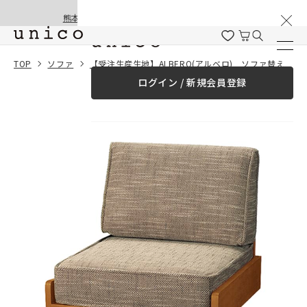
棚卸と夏季休業のお知らせ
コンテンツにスキッ
熊本地震の影響による配送遅延と停止について
プする
一緒に購入する
TOP
ソファ
【受注生産生地】ALBERO(アルベロ) ソファ替えカバー 1シーター用
ログイン / 新規会員登録
¥0
合計金額
（税込）
商品を探す
商品カテゴリー一覧
家具
カーテン
ラグ
ファブリック雑貨