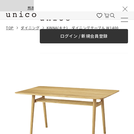
棚卸と夏季休業のお知らせ
コンテンツにスキッ
熊本地震の影響による配送遅延と停止について
プする
一緒に購入する
TOP
ダイニング
KINNA(キナ) ダイニングテーブル W1400
ログイン / 新規会員登録
¥0
合計金額
（税込）
商品を探す
商品カテゴリー一覧
家具
カーテン
ラグ
ファブリック雑貨