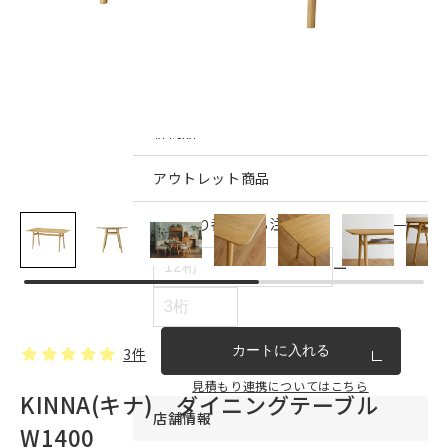
インテリア雑貨・その他
家具シリーズ一覧
新商品
アウトレット商品
見積もり番号から注文する
ー
カートに入れる
3件
見積もり連携についてはこちら
KINNA(キナ) ダイニングテーブル
店舗情報
W1400