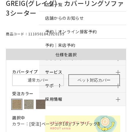
GREIG(グレイグ) カバーリングソファ
店舗一覧
3シーター
店舗からのお知らせ
予約｜オンライン接客予約
商品コード：11105018420Z0105
予約｜来店予約
仕様を選択
おすすめコンテンツ
カバータイプ
サービス
通常カバー
ペット対応カバー
サポート
受注カラー
採用情報
選択中
カラー：[受注]ベージュ(F1B)/ファブリックB