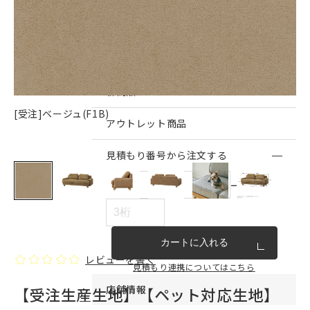
インテリア雑貨・その他
家具シリーズ一覧
新商品
[受注]ベージュ(F1B)
アウトレット商品
見積もり番号から注文する
ー
カートに入れる
レビューを書く
見積もり連携についてはこちら
店舗情報
【受注生産生地】【ペット対応生地】