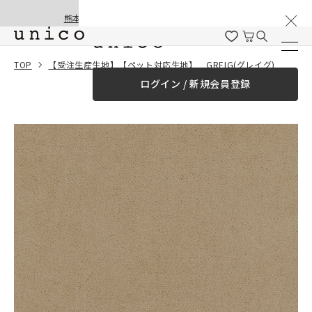
棚卸と夏季休業のお知らせ
コンテンツにスキッ
熊本地震の影響による配送遅延と停止について
プする
一緒に購入する
TOP
【受注生産生地】【ペット対応生地】 GREIG(グレイグ) カバーリングソファ 3シーター
ログイン / 新規会員登録
¥0
合計金額
（税込）
商品を探す
商品カテゴリー一覧
家具
カーテン
ラグ
ファブリック雑貨