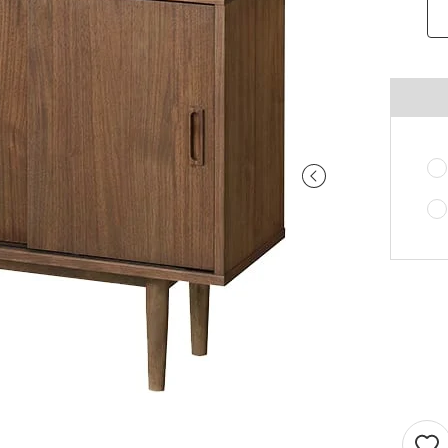
ご注意ください。
〜100cm
〜100cm
¥4,070
¥1,760
(税込)
(税込)
〜200cm
〜200cm
¥4,070
¥3,520
(税込)
(税込)
〜300cm
〜300cm
¥6,105
¥5,280
(税込)
(税込)
〜400cm
〜400cm
¥8,140
¥7,040
(税込)
(税込)
｢形態安定加工OK」マークが付いている商
料金（ストレート）
象となります。
チェーンウェイトオプションと併用するこ
仕上がり幅
金額
きません。
〜140cm
¥1,760
(税込)
丈が280cmを超える商品の加工はできませ
片開き1.5倍ヒダは幅400cmまで、片開き2
〜280cm
¥3,520
(税込)
ダは幅300cmまでとなります。
〜420cm
¥5,280
(税込)
仕上がり幅が400cmを超える場合は、100c
に+¥2,035となります。
〜560cm
¥7,040
(税込)
ストレートカーテンは対象外となります。
はぎ合わせ
片開き
両開
｢チェーンウェイト」マークが付いている商
対象サイズ
一部商品は、風合いや生地感を活かすため
対象となります。
安定加工に対応していません。
2倍ヒダ
76cm以上
152c
形態安定加工オプションと併用することは