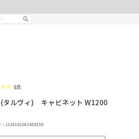
ご注文の前に注意事項を必ずご確認ください。
オーダーカーテンの注意事項
¥0
合計金額
（税込）
を使用
適度な
・安全
部分の
❻ オプション(任意)
。
タッセル(2本)
6件
VI(タルヴィ) キャビネット W1200
じま
11101022624Z8150
、スト
での縫
形態安定加工
んので