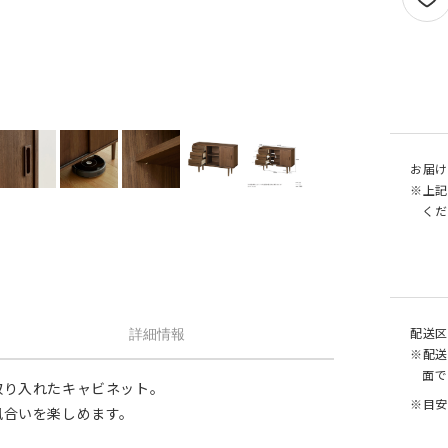
せん。
1.5倍ヒダ
101cm以上
202c
オプションがつけられる最大幅・最大丈は
ストレート
141cm以上
282c
の場合で以下の通りとなります。
1.5 倍ヒダ→最大幅…400cm / 最大丈…390
ストレート
131cm以上
262c
側面
倍ヒダ→最大幅…300cm / 最大丈…390cm
（天然素材）
ストレート→最大幅…500cm / 最大丈…390
仕上がり幅が1.5 倍ヒダ・2 倍ヒダで400c
戻る
お届け
える場合は100cm毎に+¥1,760、ストレー
※上記
テンで560cmを超える場合は140cm 毎に+
くだ
¥1,760 となります。
配送区
詳細情報
※配送
面で
取り入れたキャビネット。
※目安
風合いを楽しめます。