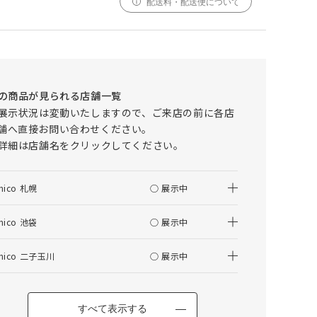
配送料・配送便について
000
000
000
cm
cm
仕上がりサイズ
cm
TALVI(タルヴィ) キャビネット W1200
の商品が見られる店舗一覧
採寸
仕上がり
展示状況は変動いたしますので、ご来店の前に各店
サイズ
サイズ
舗へ直接お問い合わせください。
詳細は店舗名をクリックしてください。
幅
000cm
000cm
調整する
丈
000cm
000cm
nico 札幌
○ 展示中
窓の形状によって、最適なサイズを自動計算しており
ます。ご希望の仕上がりサイズがございましたら、こ
nico 池袋
○ 展示中
ちらでご調整ください。
仕上がりサイズによってはぎ合わせが入る場合がござ
nico 二子玉川
○ 展示中
います。
幅(1.5倍/2倍のみ)、丈ともに、仕上がりサイズにプ
ラスで耳がつきます。
すべて表示する