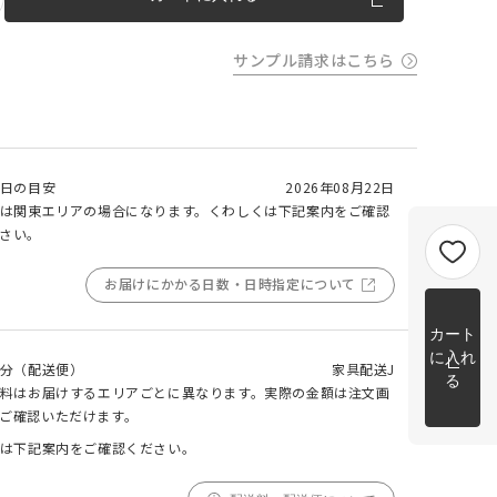
m以上
片開き
チェーンウェイトあり
チェーンウェイトなし
m以上
サンプル請求はこちら
cm 2
m以上
チェーンウェイト加工について
cm
m を超
日の目安
2026年08月22日
トカー
は関東エリアの場合になります。くわしくは下記案内をご確認
完成イメージ
さい。
お届けにかかる日数・日時指定について
カート
に入れ
分（配送便）
家具配送J
る
料はお届けするエリアごとに異なります。実際の金額は注文画
ご確認いただけます。
は下記案内をご確認ください。