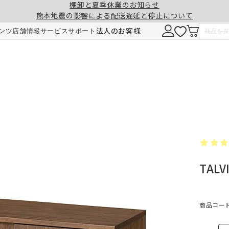
棚卸と夏季休業のお知らせ
熊本地震の影響による配送遅延と停止について
注意事項
一緒に購入する
法人のお客様
ンツ
店舗情報
サービス
サポート
形態安定加工
チェーンウェイト加工
ヒダ（ドレープ）の形を長時間キープ。薬剤
ひも状のおもりを縫い込むことで、裾全体に
せず、熱風でウェーブを施しているため安心
重みが加わり、ウェーブの美しさを表現。裾
です。3～5回洗濯しても効果が持続します。
折り返しがなくなり、すっきりとした印象に
TAL
ご注文は1cm単位で承ります。
仕上がりサイズには±1cm程度の誤差が生
す。
料金
料金（2倍ヒダ・1.5倍ヒダ）
商品コード：
1.5倍ヒダ・2倍ヒダ⇒幅50～100cmまで
レート⇒幅50～140cmまでは、片開き1枚
仕上がり幅
仕上がり幅
金額
金額
製となります。両開きでの製作はできませ