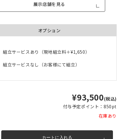
展示店舗を見る
オプション
組立サービスあり（現地組立料＋
¥1,650
）
品が対
形態安定加工あり
形態安定加工なし
組立サービスなし（お客様にて組立）
とはで
形態安定加工について
ん。
倍ヒ
チェーンウェイト加工
¥93,500
(税込)
m毎
付与予定ポイント：
850pt
在庫あり
き
品が
、形態
m以上
できま
カートに入れる