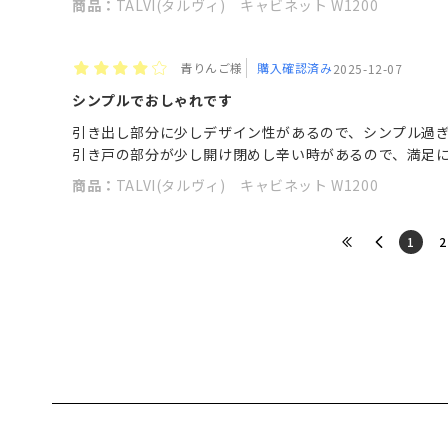
商品：
TALVI(タルヴィ) キャビネット W1200
青りんご様
購入確認済み
2025-12-07
シンプルでおしゃれです
引き出し部分に少しデザイン性があるので、シンプル過
引き戸の部分が少し開け閉めし辛い時があるので、満足
商品：
TALVI(タルヴィ) キャビネット W1200
​1
​2