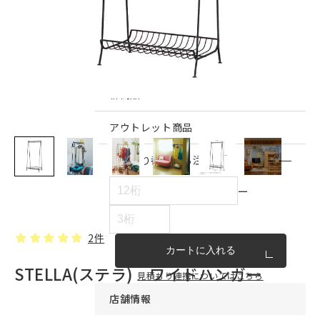
インテリア雑貨・その他
家具シリーズ一覧
新商品
アウトレット商品
見積もり番号から注文する
ー
2件
カートに入れる
STELLA(ステラ) ワイドハンガー
見積もり連携についてはこちら
店舗情報