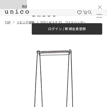
棚卸と夏季休業のお知らせ
コンテンツにスキッ
熊本地震の影響による配送遅延と停止について
プする
一緒に購入する
TOP
リビング収納
STELLA(ステラ) ワイドハンガー
ログイン / 新規会員登録
¥0
合計金額
（税込）
商品を探す
商品カテゴリー一覧
家具
カーテン
ラグ
ファブリック雑貨