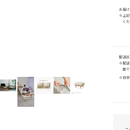
お届け
※上記
くだ
配送区
側面
※配送
面で
※目安
こ