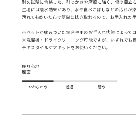
耐久試験に合格した、引っかきや摩擦に強く、傷の目立
生地には撥水効果があり、水や食べこぼしなどの汚れが
汚れても乾いた布で簡単に拭き取れるので、お手入れの
※ペットが噛みついた場合や爪のお手入れ状態によって
※洗濯機・ドライクリーニング可能ですが、いずれでも
テキスタイルケアキットをお使いください。
座り心地
座面
やわらかめ
普通
硬め