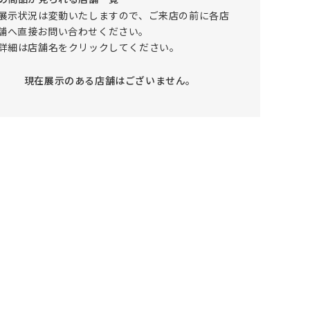
展示状況は変動いたしますので、ご来店の前に各店
仕上がりサイズの算出について
舗へ直接お問い合わせください。
詳細は店舗名をクリックしてください。
はぎ合わせについて
その他の項目
現在展示のある店舗はございません。
【ペット対応生地】 SIAL(シアル) カバー
リングオットマン
カートに入れる