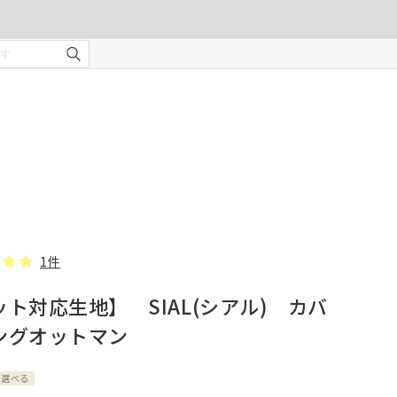
ご注文の前に注意事項を必ずご確認ください。
オーダーカーテンの注意事項
¥0
合計金額
（税込）
を使用
適度な
・安全
部分の
❻ オプション(任意)
。
タッセル(2本)
1件
ット対応生地】 SIAL(シアル) カバ
じま
ングオットマン
、スト
での縫
が選べる
形態安定加工
んので