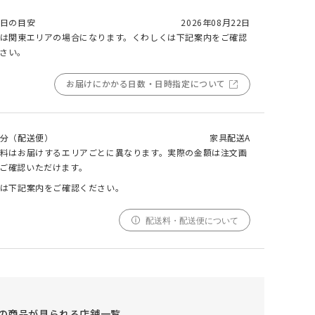
日の目安
2026年08月22日
は関東エリアの場合になります。くわしくは下記案内をご確認
さい。
000
000
000
cm
cm
仕上がりサイズ
cm
【ペット対応生地】 SIAL(シアル) カバー
お届けにかかる日数・日時指定について
リングオットマン
採寸
仕上がり
サイズ
サイズ
分（配送便）
家具配送A
料はお届けするエリアごとに異なります。実際の金額は注文画
幅
000cm
000cm
ご確認いただけます。
調整する
は下記案内をご確認ください。
丈
000cm
000cm
窓の形状によって、最適なサイズを自動計算しており
配送料・配送便について
ます。ご希望の仕上がりサイズがございましたら、こ
ちらでご調整ください。
仕上がりサイズによってはぎ合わせが入る場合がござ
います。
幅(1.5倍/2倍のみ)、丈ともに、仕上がりサイズにプ
ラスで耳がつきます。
の商品が見られる店舗一覧