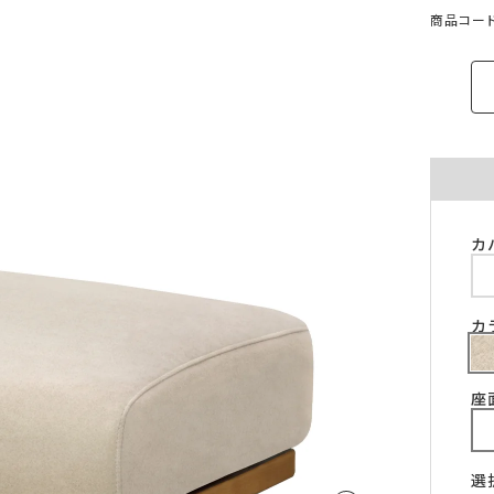
ご注意ください。
商品コード：
〜100cm
〜100cm
¥4,070
¥1,760
(税込)
(税込)
〜200cm
〜200cm
¥4,070
¥3,520
(税込)
(税込)
〜300cm
〜300cm
¥6,105
¥5,280
(税込)
(税込)
〜400cm
〜400cm
¥8,140
¥7,040
(税込)
(税込)
｢形態安定加工OK」マークが付いている商
料金（ストレート）
象となります。
チェーンウェイトオプションと併用するこ
カ
仕上がり幅
金額
きません。
〜140cm
¥1,760
(税込)
丈が280cmを超える商品の加工はできませ
片開き1.5倍ヒダは幅400cmまで、片開き2
〜280cm
¥3,520
(税込)
カ
ダは幅300cmまでとなります。
〜420cm
¥5,280
(税込)
仕上がり幅が400cmを超える場合は、100c
に+¥2,035となります。
〜560cm
¥7,040
(税込)
座
ストレートカーテンは対象外となります。
はぎ合わせ
片開き
両開
｢チェーンウェイト」マークが付いている商
対象サイズ
一部商品は、風合いや生地感を活かすため
対象となります。
安定加工に対応していません。
2倍ヒダ
76cm以上
152c
選
形態安定加工オプションと併用することは