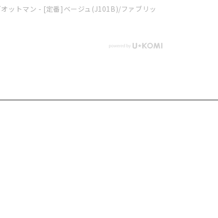
ットマン - [定番]ベージュ(J101B)/ファブリッ