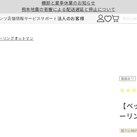
棚卸と夏季休業のお知らせ
熊本地震の影響による配送遅延と停止について
注意事項
一緒に購入する
法人のお客様
ンツ
店舗情報
サービス
サポート
形態安定加工
チェーンウェイト加工
バーリングオットマン
ヒダ（ドレープ）の形を長時間キープ。薬剤
ひも状のおもりを縫い込むことで、裾全体に
せず、熱風でウェーブを施しているため安心
重みが加わり、ウェーブの美しさを表現。裾
です。3～5回洗濯しても効果が持続します。
折り返しがなくなり、すっきりとした印象に
動画あり
ご注文は1cm単位で承ります。
【ペ
仕上がりサイズには±1cm程度の誤差が生
ーリ
す。
料金
料金（2倍ヒダ・1.5倍ヒダ）
1.5倍ヒダ・2倍ヒダ⇒幅50～100cmまで
レート⇒幅50～140cmまでは、片開き1枚
座り心地
仕上がり幅
仕上がり幅
金額
金額
製となります。両開きでの製作はできませ