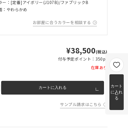
ラー：[定番]アイボリー(J107B)/ファブリックB
m以上
面：やわらかめ
片開き
チェーンウェイトあり
チェーンウェイトなし
m以上
お部屋に合うカラーを相談する
cm 2
m以上
チェーンウェイト加工について
cm
m を超
¥38,500
トカー
(税込)
完成イメージ
付与予定ポイント：
350pt
在庫あり
カート
カートに入れる
に入れ
る
サンプル請求はこちら