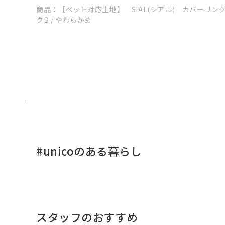
商品：
【ペット対応生地】 SIAL(シアル) カバーリングオ
クB / やわらかめ
#unicoのある暮らし
スタッフのおすすめ