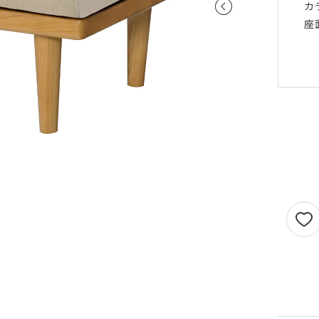
カ
せん。
1.5倍ヒダ
101cm以上
202c
座
オプションがつけられる最大幅・最大丈は
ストレート
141cm以上
282c
の場合で以下の通りとなります。
1.5 倍ヒダ→最大幅…400cm / 最大丈…390
ストレート
131cm以上
262c
倍ヒダ→最大幅…300cm / 最大丈…390cm
（天然素材）
ストレート→最大幅…500cm / 最大丈…390
仕上がり幅が1.5 倍ヒダ・2 倍ヒダで400c
戻る
える場合は100cm毎に+¥1,760、ストレー
テンで560cmを超える場合は140cm 毎に+
¥1,760 となります。