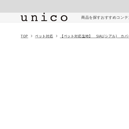
コンテンツにスキッ
プする
ご注文内容
商品を探す
おすすめコンテ
TOP
ペット対応
【ペット対応生地】 SIAL(シアル) カ