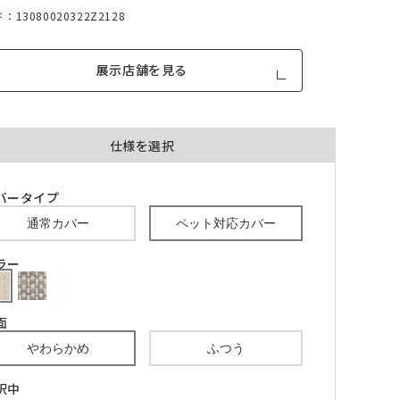
13080020322Z2128
展示店舗を見る
仕様を選択
品が対
形態安定加工あり
形態安定加工なし
とはで
バータイプ
形態安定加工について
通常カバー
ペット対応カバー
ん。
倍ヒ
チェーンウェイト加工
ラー
m毎
面
やわらかめ
ふつう
き
品が
、形態
m以上
択中
できま