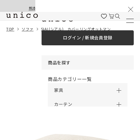
棚卸と夏季休業のお知らせ
コンテンツにスキッ
熊本地震の影響による配送遅延と停止について
プする
一緒に購入する
TOP
ソファ
SIAL(シアル) カバーリングオットマン
ログイン / 新規会員登録
¥0
合計金額
（税込）
商品を探す
商品カテゴリー一覧
家具
カーテン
ラグ
ファブリック雑貨