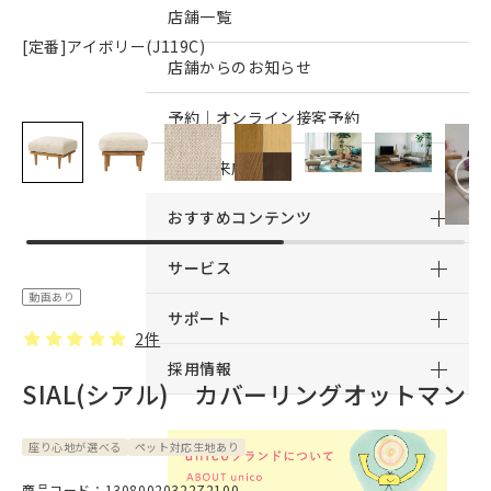
店舗一覧
[定番]アイボリー(J119C)
店舗からのお知らせ
予約｜オンライン接客予約
予約｜来店予約
おすすめコンテンツ
サービス
動画あり
サポート
2件
採用情報
SIAL(シアル) カバーリングオットマン
座り心地が選べる
ペット対応生地あり
商品コード：13080020322Z2100