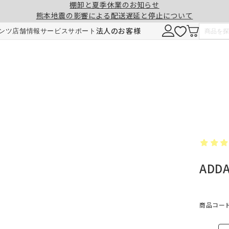
棚卸と夏季休業のお知らせ
熊本地震の影響による配送遅延と停止について
注意事項
一緒に購入する
法人のお客様
ンツ
店舗情報
サービス
サポート
形態安定加工
チェーンウェイト加工
ヒダ（ドレープ）の形を長時間キープ。薬剤
ひも状のおもりを縫い込むことで、裾全体に
せず、熱風でウェーブを施しているため安心
重みが加わり、ウェーブの美しさを表現。裾
です。3～5回洗濯しても効果が持続します。
折り返しがなくなり、すっきりとした印象に
ADD
ご注文は1cm単位で承ります。
仕上がりサイズには±1cm程度の誤差が生
す。
料金
料金（2倍ヒダ・1.5倍ヒダ）
商品コード：
1.5倍ヒダ・2倍ヒダ⇒幅50～100cmまで
レート⇒幅50～140cmまでは、片開き1枚
仕上がり幅
仕上がり幅
金額
金額
製となります。両開きでの製作はできませ