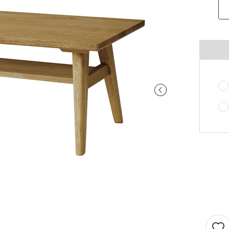
ご注意ください。
〜100cm
〜100cm
¥4,070
¥1,760
(税込)
(税込)
〜200cm
〜200cm
¥4,070
¥3,520
(税込)
(税込)
〜300cm
〜300cm
¥6,105
¥5,280
(税込)
(税込)
〜400cm
〜400cm
¥8,140
¥7,040
(税込)
(税込)
｢形態安定加工OK」マークが付いている商
料金（ストレート）
象となります。
チェーンウェイトオプションと併用するこ
仕上がり幅
金額
きません。
〜140cm
¥1,760
(税込)
丈が280cmを超える商品の加工はできませ
片開き1.5倍ヒダは幅400cmまで、片開き2
〜280cm
¥3,520
(税込)
ダは幅300cmまでとなります。
〜420cm
¥5,280
(税込)
仕上がり幅が400cmを超える場合は、100c
に+¥2,035となります。
〜560cm
¥7,040
(税込)
ストレートカーテンは対象外となります。
はぎ合わせ
片開き
両開
｢チェーンウェイト」マークが付いている商
対象サイズ
一部商品は、風合いや生地感を活かすため
対象となります。
安定加工に対応していません。
2倍ヒダ
76cm以上
152c
形態安定加工オプションと併用することは