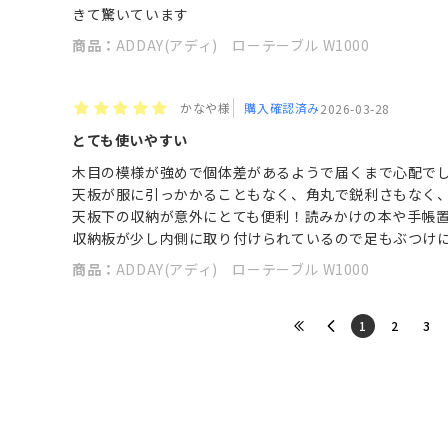
きて驚いています
商品：
ADDAY(アディ) ローテーブル W1000
かなや様
購入確認済み
2026-03-28
とても使いやすい
木目の模様が強めで個体差があるようで届くまで心配で
天板が服に引っかかることもなく、角丸で鋭利さもなく
天板下の収納が意外にとても便利！読みかけの本や手帳
収納板が少し内側に取り付けられているので足もぶつけ
商品：
ADDAY(アディ) ローテーブル W1000
​1
​2
​3