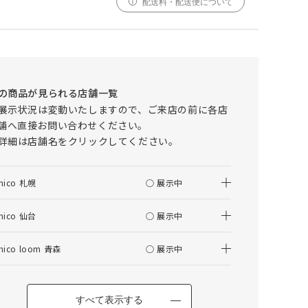
配送料・配送便について
000
000
000
cm
cm
仕上がりサイズ
cm
ADDAY(アディ) ローテーブル W1000
の商品が見られる店舗一覧
採寸
仕上がり
展示状況は変動いたしますので、ご来店の前に各店
サイズ
サイズ
舗へ直接お問い合わせください。
詳細は店舗名をクリックしてください。
幅
000cm
000cm
調整する
丈
000cm
000cm
nico 札幌
○ 展示中
窓の形状によって、最適なサイズを自動計算しており
ます。ご希望の仕上がりサイズがございましたら、こ
nico 仙台
○ 展示中
ちらでご調整ください。
仕上がりサイズによってはぎ合わせが入る場合がござ
nico loom 青森
○ 展示中
います。
幅(1.5倍/2倍のみ)、丈ともに、仕上がりサイズにプ
ラスで耳がつきます。
すべて表示する