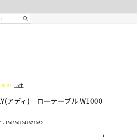
ご注文の前に注意事項を必ずご確認ください。
オーダーカーテンの注意事項
¥0
合計金額
（税込）
を使用
適度な
・安全
部分の
❻ オプション(任意)
。
タッセル(2本)
15件
AY(アディ) ローテーブル W1000
じま
19029012418Z1062
、スト
での縫
形態安定加工
んので