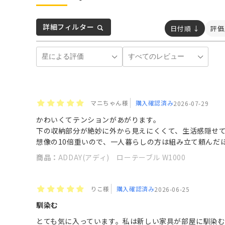
詳細フィルター
日付順 ↓
評価
マニちゃん様
購入確認済み
2026-07-29
かわいくてテンションがあがります。
下の収納部分が絶妙に外から見えにくくて、生活感隠せ
想像の10倍重いので、一人暮らしの方は組み立て頼んだ
商品：
ADDAY(アディ) ローテーブル W1000
りこ様
購入確認済み
2026-06-25
馴染む
とても気に入っています。私は新しい家具が部屋に馴染