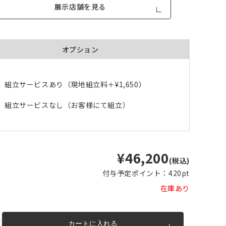
展示店舗を見る
オプション
組立サービスあり（現地組立料＋
¥1,650
）
品が対
形態安定加工あり
形態安定加工なし
組立サービスなし（お客様にて組立）
とはで
形態安定加工について
ん。
倍ヒ
チェーンウェイト加工
¥46,200
(税込)
m毎
付与予定ポイント：
420pt
在庫あり
き
品が
、形態
m以上
できま
カートに入れる