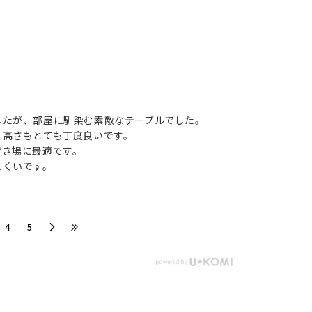
したが、部屋に馴染む素敵なテーブルでした。
、高さもとても丁度良いです。
置き場に最適です。
にくいです。
​4
​5