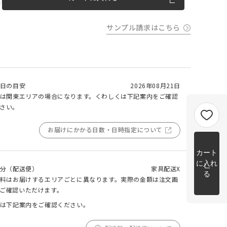
m以上
片開き
チェーンウェイトあり
チェーンウェイトなし
m以上
サンプル請求はこちら
cm 2
m以上
チェーンウェイト加工について
cm
m を超
日の目安
2026年08月21日
トカー
は関東エリアの場合になります。くわしくは下記案内をご確認
完成イメージ
さい。
お届けにかかる日数・日時指定について
カート
に入れ
分（配送便）
家具配送X
る
料はお届けするエリアごとに異なります。実際の金額は注文画
ご確認いただけます。
は下記案内をご確認ください。