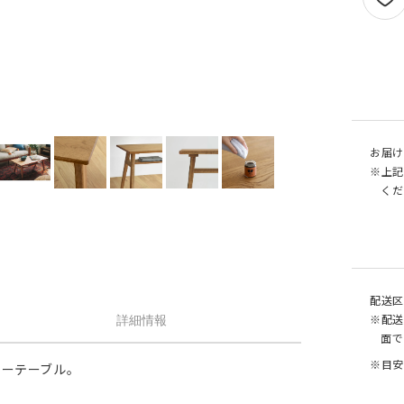
せん。
1.5倍ヒダ
101cm以上
202c
オプションがつけられる最大幅・最大丈は
ストレート
141cm以上
282c
の場合で以下の通りとなります。
1.5 倍ヒダ→最大幅…400cm / 最大丈…390
ストレート
131cm以上
262c
側面
倍ヒダ→最大幅…300cm / 最大丈…390cm
（天然素材）
ストレート→最大幅…500cm / 最大丈…390
仕上がり幅が1.5 倍ヒダ・2 倍ヒダで400c
戻る
お届け
える場合は100cm毎に+¥1,760、ストレー
※上記
テンで560cmを超える場合は140cm 毎に+
くだ
¥1,760 となります。
配送区
※配送
詳細情報
面で
※目安
ローテーブル。