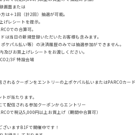
画面または
は＋1回（計2回）抽選が可能。
上げレシートを提示。
RCOでの合算可。
カードは当日の新規登録いただいたお客様も含みます。
y、ポケパル払い等）の決済履歴のみでは抽選参加ができません。
内及びお買上げレシートをお渡しください。
O2/3F 特設会場
て配信されるクーポンをエントリーの上ポケパル払いまたはPARCOカードに
イントが当たります。
COにて配信される参加クーポンからエントリー
税込5,000円以上お買上げ（期間中合算可）
がございますB1Fで開催中です！
りお待ちしております。