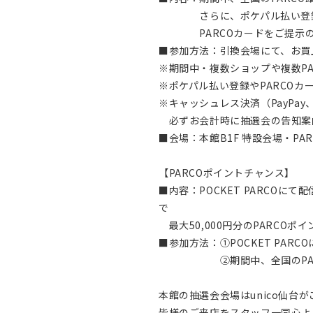
さらに、ポケパル払い登録
PARCOカードをご提示の方
■参加方法：引換会場にて、お買
※期間中・複数ショップや複数PA
※ポケパル払い登録やPARCO
※キャッシュレス決済（PayPa
必ずお会計時に抽選会の告知案
■会場：本館B1F 特設会場・PARC
【PARCOポイントチャンス】
■内容：POCKET PARCOに
で
最大50,000円分のPARCOポ
■参加方法：①POCKET PAR
②期間中、全国のPARCOで
本館の抽選会会場はunico仙台
皆様のご来店をスタッフ一同心よ