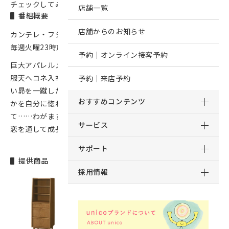
チェックしてみてください。
店舗一覧
番組概要
店舗からのお知らせ
カンテレ・フジテレビ系
ドラマ『御曹司に恋はムズすぎる』
毎週火曜23時放送
予約｜オンライン接客予約
巨大アパレルメーカー「服天」の御曹司・天堂昴は、25歳で
服天へコネ入社することに。出社初日、セレブ気分が抜けな
予約｜来店予約
い昴を一蹴したのは、教育係・花倉まどかだった。昴はまど
おすすめコンテンツ
かを自分に惚れさせようとするが、全然うまくいかなく
て……わがまま御曹司が初めての庶民生活、初めての本気の
サービス
恋を通して成長する姿を描いたロマンティックコメディー。
サポート
提供商品
採用情報