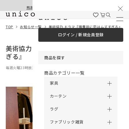
棚卸と夏季休業のお知らせ
コンテンツにスキッ
熊本地震の影響による配送遅延と停止について
プする
TOP
お知らせ一覧
美術協力 ドラマ『御曹司に恋はムズすぎる』
ログイン / 新規会員登録
美術協力 ドラマ『御曹司に恋はムズす
ぎる』
商品を探す
毎週火曜23時放送
商品カテゴリー一覧
家具
カーテン
ラグ
ファブリック雑貨