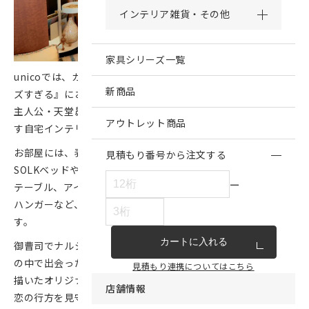
インテリア雑貨・その他
家具シリーズ一覧
unicoでは、
カンテレ・フジテレビ系
ドラマ『御曹司に恋はム
新商品
ズすぎる』において、
主人公・天堂昴が暮らす自宅と、ヒロイン・花倉まどかが暮ら
アウトレット商品
す自宅インテリアのそれぞれに美術協力をしています。
お部屋には、表情のあるラタンのヘッドボードが印象的な
見積もり番号から注文する
SOLKベッドや、ラタンとガラスを組み合わせたWEAVAロー
ー
テーブル、アイアンで機能的にデザインされたSARAHポール
ハンガーなど、たくさんのunicoアイテムが使用されていま
す。
カートに入れる
御曹司でナルシストな性格の天堂昴が、初めての庶民暮らし
の中で出会った花倉まどかとの恋を通じて成長していく姿を
見積もり連携についてはこちら
描いたオリジナルストーリー。
店舗情報
恋の行方を見守りながら、unicoアイテムの登場シーンもぜひ