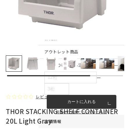
インテリア雑貨・その他
家具シリーズ一覧
新商品
アウトレット商品
見積もり番号から注文する
ー
レビューを書く
カートに入れる
THOR STACKING SHELF CONTAINER
見積もり連携についてはこちら
20L Light Gray
店舗情報