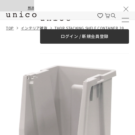
棚卸と夏季休業のお知らせ
コンテンツにスキッ
熊本地震の影響による配送遅延と停止について
プする
一緒に購入する
TOP
インテリア雑貨
THOR STACKING SHELF CONTAINER 20L Light Gray
ログイン / 新規会員登録
¥0
合計金額
（税込）
商品を探す
商品カテゴリー一覧
家具
カーテン
ラグ
ファブリック雑貨